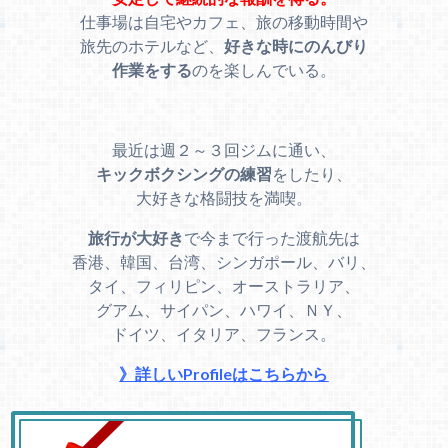
仕事場は自宅やカフェ、旅の移動時間や
旅先のホテルなど、
好きな時にのんびり
作業をする
のを楽しんでいる。
最近は週２～３回ジムに通い、
キックボクシングの練習
をしたり、
大好きな格闘技を満喫。
旅行が大好き
で今まで行った渡航先は
香港、韓国、台湾、シンガポール、バリ、
タイ、フィリピン、オーストラリア、
グアム、サイパン、ハワイ、ＮＹ、
ドイツ、イタリア、フランス。
》詳しいProfileはこちらから