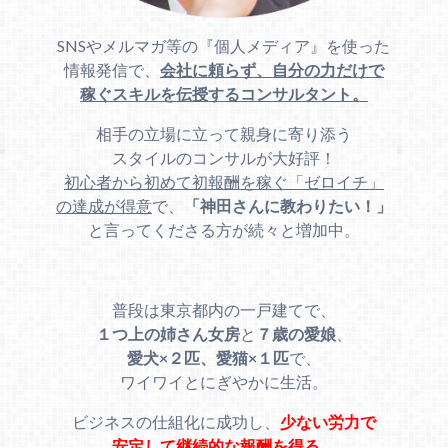
SNSやメルマガ等の『個人メディア』を使った
情報発信で、
会社に頼らず、自分の力だけで
稼ぐスキルを伝授するコンサルタント。
相手の立場に立って親身に寄り添う
スタイルのコンサルが大好評！
初心者から初めて初報酬を稼ぐ「ゼロイチ」
の達成が得意
で、
「神田さんに教わりたい！」
と言ってくださる方が続々と増加中。
普段は東京都内の一戸建てで、
１つ上の姉さん女房
と
７歳の愛娘
、
愛犬×２匹、愛猫×１匹
で、
ワイワイとにぎやかに生活。
ビジネスの仕組化に成功し、
少ない労力で
安定して継続的な報酬を得る。