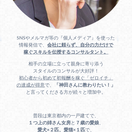
SNSやメルマガ等の『個人メディア』を使った
情報発信で、
会社に頼らず、自分の力だけで
稼ぐスキルを伝授するコンサルタント。
相手の立場に立って親身に寄り添う
スタイルのコンサルが大好評！
初心者から初めて初報酬を稼ぐ「ゼロイチ」
の達成が得意
で、
「神田さんに教わりたい！」
と言ってくださる方が続々と増加中。
普段は東京都内の一戸建てで、
１つ上の姉さん女房
と
７歳の愛娘
、
愛犬×２匹、愛猫×１匹
で、