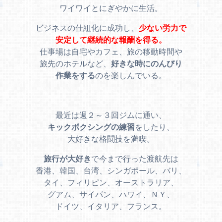
ワイワイとにぎやかに生活。
ビジネスの仕組化に成功し、
少ない労力で
安定して継続的な報酬を得る。
仕事場は自宅やカフェ、旅の移動時間や
旅先のホテルなど、
好きな時にのんびり
作業をする
のを楽しんでいる。
最近は週２～３回ジムに通い、
キックボクシングの練習
をしたり、
大好きな格闘技を満喫。
旅行が大好き
で今まで行った渡航先は
香港、韓国、台湾、シンガポール、バリ、
タイ、フィリピン、オーストラリア、
グアム、サイパン、ハワイ、ＮＹ、
ドイツ、イタリア、フランス。