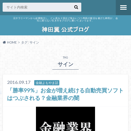
元サラリーマンから起業独立し、どん底を２回ほど味わいつつ奇跡の復活を遂げた神田が、 会
社に頼らない生き方をブログに書いてまいります。
HOME
タグ : サイン
TAG
サイン
2016.09.17
金融よもやま話
「勝率99%」お金が増え続ける自動売買ソフト
はつぶされる？金融業界の闇