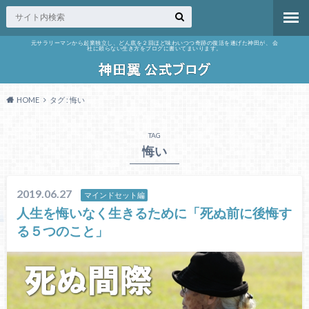
元サラリーマンから起業独立し、どん底を２回ほど味わいつつ奇跡の復活を遂げた神田が、 会
社に頼らない生き方をブログに書いてまいります。
HOME
タグ : 悔い
TAG
悔い
2019.06.27
マインドセット編
人生を悔いなく生きるために「死ぬ前に後悔す
る５つのこと」