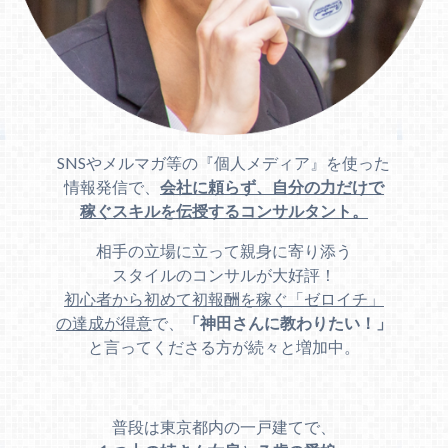
SNSやメルマガ等の『個人メディア』を使った
情報発信で、
会社に頼らず、自分の力だけで
稼ぐスキルを伝授するコンサルタント。
相手の立場に立って親身に寄り添う
スタイルのコンサルが大好評！
初心者から初めて初報酬を稼ぐ「ゼロイチ」
の達成が得意
で、
「神田さんに教わりたい！」
と言ってくださる方が続々と増加中。
普段は東京都内の一戸建てで、