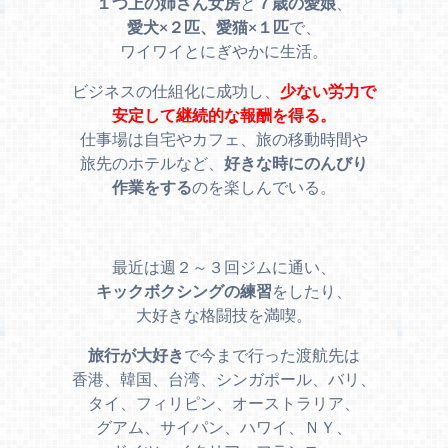
１つ上の姉さん女房
と
７歳の愛娘
、
愛犬×２匹、愛猫×１匹
で、
ワイワイとにぎやかに生活。
ビジネスの仕組化に成功し、
少ない労力で
安定して継続的な報酬を得る。
仕事場は自宅やカフェ、旅の移動時間や
旅先のホテルなど、
好きな時にのんびり
作業をする
のを楽しんでいる。
最近は週２～３回ジムに通い、
キックボクシングの練習
をしたり、
大好きな格闘技を満喫。
旅行が大好き
で今まで行った渡航先は
香港、韓国、台湾、シンガポール、バリ、
タイ、フィリピン、オーストラリア、
グアム、サイパン、ハワイ、ＮＹ、