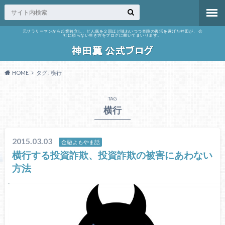
元サラリーマンから起業独立し、どん底を２回ほど味わいつつ奇跡の復活を遂げた神田が、 会
社に頼らない生き方をブログに書いてまいります。
HOME
タグ : 横行
TAG
横行
2015.03.03
金融よもやま話
横行する投資詐欺、投資詐欺の被害にあわない
方法