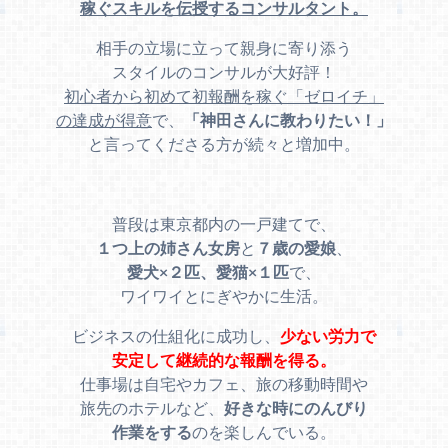
稼ぐスキルを伝授するコンサルタント。
相手の立場に立って親身に寄り添う
スタイルのコンサルが大好評！
初心者から初めて初報酬を稼ぐ「ゼロイチ」
の達成が得意
で、
「神田さんに教わりたい！」
と言ってくださる方が続々と増加中。
普段は東京都内の一戸建てで、
１つ上の姉さん女房
と
７歳の愛娘
、
愛犬×２匹、愛猫×１匹
で、
ワイワイとにぎやかに生活。
ビジネスの仕組化に成功し、
少ない労力で
安定して継続的な報酬を得る。
仕事場は自宅やカフェ、旅の移動時間や
旅先のホテルなど、
好きな時にのんびり
作業をする
のを楽しんでいる。