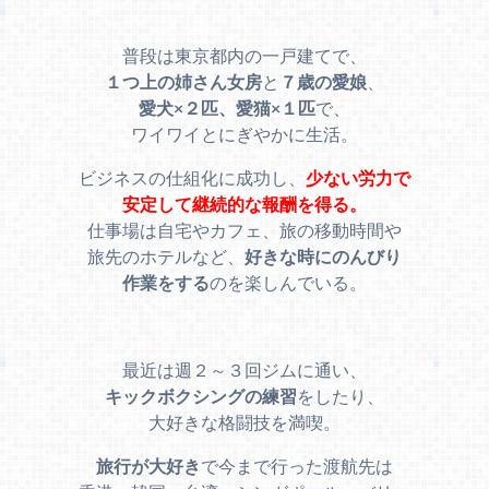
普段は東京都内の一戸建てで、
１つ上の姉さん女房
と
７歳の愛娘
、
愛犬×２匹、愛猫×１匹
で、
ワイワイとにぎやかに生活。
ビジネスの仕組化に成功し、
少ない労力で
安定して継続的な報酬を得る。
仕事場は自宅やカフェ、旅の移動時間や
旅先のホテルなど、
好きな時にのんびり
作業をする
のを楽しんでいる。
最近は週２～３回ジムに通い、
キックボクシングの練習
をしたり、
大好きな格闘技を満喫。
旅行が大好き
で今まで行った渡航先は