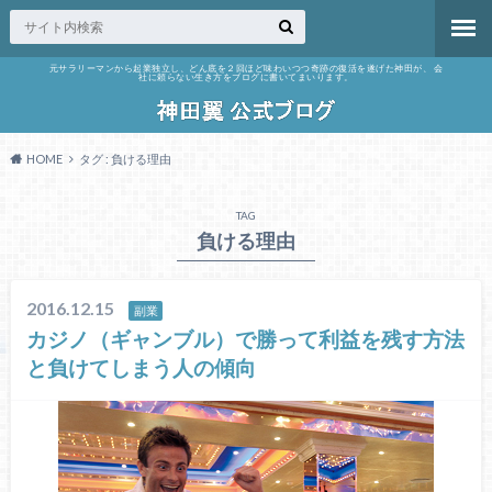
元サラリーマンから起業独立し、どん底を２回ほど味わいつつ奇跡の復活を遂げた神田が、 会
社に頼らない生き方をブログに書いてまいります。
HOME
タグ : 負ける理由
TAG
負ける理由
2016.12.15
副業
カジノ（ギャンブル）で勝って利益を残す方法
と負けてしまう人の傾向