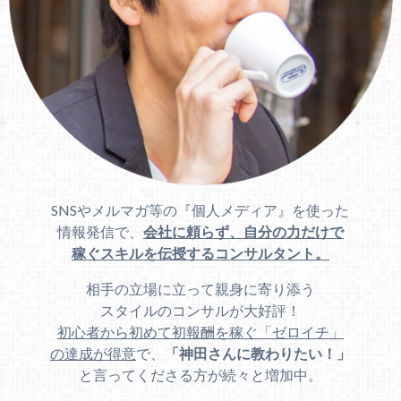
SNSやメルマガ等の『個人メディア』を使った
情報発信で、
会社に頼らず、自分の力だけで
稼ぐスキルを伝授するコンサルタント。
相手の立場に立って親身に寄り添う
スタイルのコンサルが大好評！
初心者から初めて初報酬を稼ぐ「ゼロイチ」
の達成が得意
で、
「神田さんに教わりたい！」
と言ってくださる方が続々と増加中。