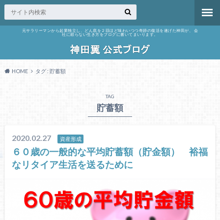
元サラリーマンから起業独立し、どん底を２回ほど味わいつつ奇跡の復活を遂げた神田が、 会
社に頼らない生き方をブログに書いてまいります。
HOME
タグ : 貯蓄額
TAG
貯蓄額
2020.02.27
資産形成
６０歳の一般的な平均貯蓄額（貯金額） 裕福
なリタイア生活を送るために