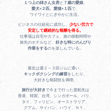
１つ上の姉さん女房
と
７歳の愛娘
、
愛犬×２匹、愛猫×１匹
で、
ワイワイとにぎやかに生活。
ビジネスの仕組化に成功し、
少ない労力で
安定して継続的な報酬を得る。
仕事場は自宅やカフェ、旅の移動時間や
旅先のホテルなど、
好きな時にのんびり
作業をする
のを楽しんでいる。
最近は週２～３回ジムに通い、
キックボクシングの練習
をしたり、
大好きな格闘技を満喫。
旅行が大好き
で今まで行った渡航先は
香港、韓国、台湾、シンガポール、バリ、
タイ、フィリピン、オーストラリア、
グアム、サイパン、ハワイ、ＮＹ、