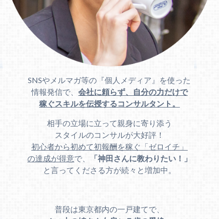
SNSやメルマガ等の『個人メディア』を使った
情報発信で、
会社に頼らず、自分の力だけで
稼ぐスキルを伝授するコンサルタント。
相手の立場に立って親身に寄り添う
スタイルのコンサルが大好評！
初心者から初めて初報酬を稼ぐ「ゼロイチ」
の達成が得意
で、
「神田さんに教わりたい！」
と言ってくださる方が続々と増加中。
普段は東京都内の一戸建てで、