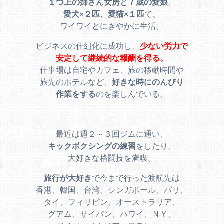
１つ上の姉さん女房
と
７歳の愛娘
、
愛犬×２匹、愛猫×１匹
で、
ワイワイとにぎやかに生活。
ビジネスの仕組化に成功し、
少ない労力で
安定して継続的な報酬を得る。
仕事場は自宅やカフェ、旅の移動時間や
旅先のホテルなど、
好きな時にのんびり
作業をする
のを楽しんでいる。
最近は週２～３回ジムに通い、
キックボクシングの練習
をしたり、
大好きな格闘技を満喫。
旅行が大好き
で今まで行った渡航先は
香港、韓国、台湾、シンガポール、バリ、
タイ、フィリピン、オーストラリア、
グアム、サイパン、ハワイ、ＮＹ、