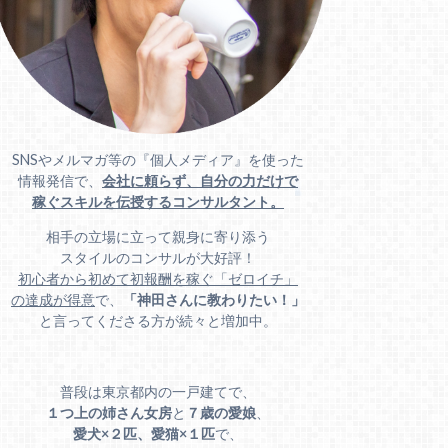
SNSやメルマガ等の『個人メディア』を使った
情報発信で、
会社に頼らず、自分の力だけで
稼ぐスキルを伝授するコンサルタント。
相手の立場に立って親身に寄り添う
スタイルのコンサルが大好評！
初心者から初めて初報酬を稼ぐ「ゼロイチ」
の達成が得意
で、
「神田さんに教わりたい！」
と言ってくださる方が続々と増加中。
普段は東京都内の一戸建てで、
１つ上の姉さん女房
と
７歳の愛娘
、
愛犬×２匹、愛猫×１匹
で、