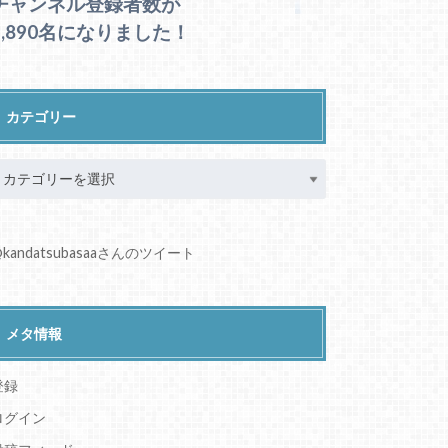
チャンネル登録者数が
1,890名になりました！
カテゴリー
kandatsubasaaさんのツイート
メタ情報
登録
ログイン