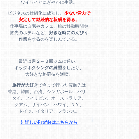
ワイワイとにぎやかに生活。
ビジネスの仕組化に成功し、
少ない労力で
安定して継続的な報酬を得る。
仕事場は自宅やカフェ、旅の移動時間や
旅先のホテルなど、
好きな時にのんびり
作業をする
のを楽しんでいる。
最近は週２～３回ジムに通い、
キックボクシングの練習
をしたり、
大好きな格闘技を満喫。
旅行が大好き
で今まで行った渡航先は
香港、韓国、台湾、シンガポール、バリ、
タイ、フィリピン、オーストラリア、
グアム、サイパン、ハワイ、ＮＹ、
ドイツ、イタリア、フランス。
》詳しいProfileはこちらから