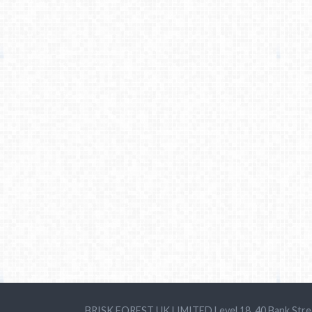
BRISK FOREST UK LIMITED Level 18, 40 Bank Stre