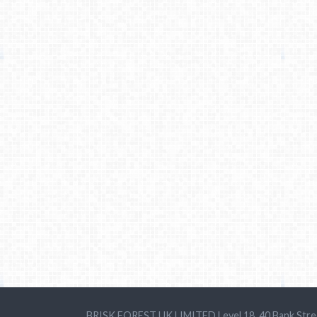
BRISK FOREST UK LIMITED Level 18, 40 Bank Stre