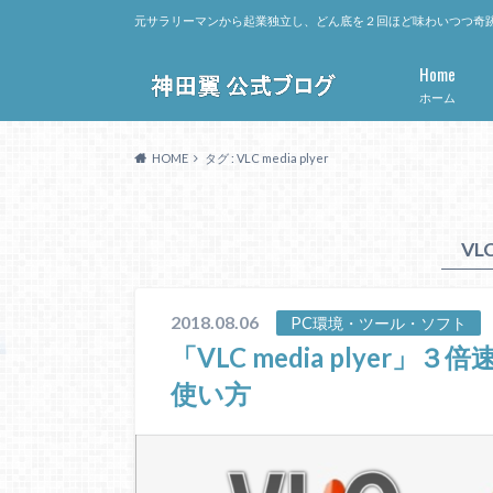
元サラリーマンから起業独立し、どん底を２回ほど味わいつつ奇跡
Home
ホーム
HOME
タグ : VLC media plyer
VLC
2018.08.06
PC環境・ツール・ソフト
「VLC media plye
使い方