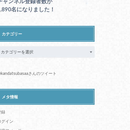
チャンネル登録者数が
1,890名になりました！
カテゴリー
kandatsubasaaさんのツイート
メタ情報
登録
ログイン