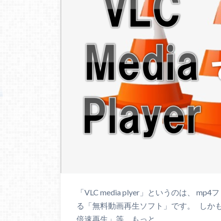
「VLC media plyer」というのは、
る「無料動画再生ソフト」です。 しか
倍速再生」等、もっと…