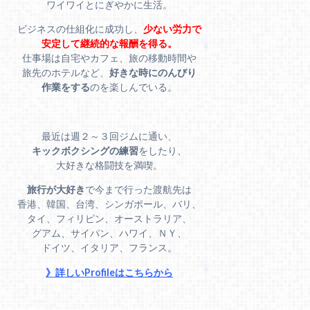
ワイワイとにぎやかに生活。
ビジネスの仕組化に成功し、
少ない労力で
安定して継続的な報酬を得る。
仕事場は自宅やカフェ、旅の移動時間や
旅先のホテルなど、
好きな時にのんびり
作業をする
のを楽しんでいる。
最近は週２～３回ジムに通い、
キックボクシングの練習
をしたり、
大好きな格闘技を満喫。
旅行が大好き
で今まで行った渡航先は
香港、韓国、台湾、シンガポール、バリ、
タイ、フィリピン、オーストラリア、
グアム、サイパン、ハワイ、ＮＹ、
ドイツ、イタリア、フランス。
》詳しいProfileはこちらから