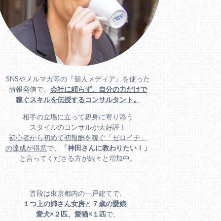
SNSやメルマガ等の『個人メディア』を使った
情報発信で、
会社に頼らず、自分の力だけで
稼ぐスキルを伝授するコンサルタント。
相手の立場に立って親身に寄り添う
スタイルのコンサルが大好評！
初心者から初めて初報酬を稼ぐ「ゼロイチ」
の達成が得意
で、
「神田さんに教わりたい！」
と言ってくださる方が続々と増加中。
普段は東京都内の一戸建てで、
１つ上の姉さん女房
と
７歳の愛娘
、
愛犬×２匹、愛猫×１匹
で、