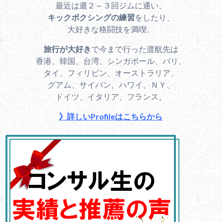
最近は週２～３回ジムに通い、
キックボクシングの練習
をしたり、
大好きな格闘技を満喫。
旅行が大好き
で今まで行った渡航先は
香港、韓国、台湾、シンガポール、バリ、
タイ、フィリピン、オーストラリア、
グアム、サイパン、ハワイ、ＮＹ、
ドイツ、イタリア、フランス。
》詳しいProfileはこちらから