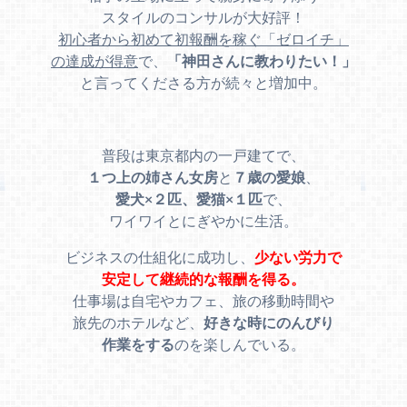
スタイルのコンサルが大好評！
初心者から初めて初報酬を稼ぐ「ゼロイチ」
の達成が得意
で、
「神田さんに教わりたい！」
と言ってくださる方が続々と増加中。
普段は東京都内の一戸建てで、
１つ上の姉さん女房
と
７歳の愛娘
、
愛犬×２匹、愛猫×１匹
で、
ワイワイとにぎやかに生活。
ビジネスの仕組化に成功し、
少ない労力で
安定して継続的な報酬を得る。
仕事場は自宅やカフェ、旅の移動時間や
旅先のホテルなど、
好きな時にのんびり
作業をする
のを楽しんでいる。