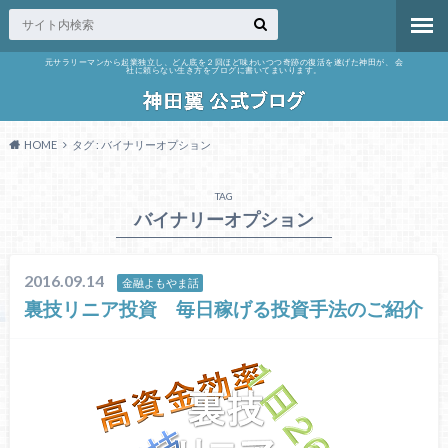
元サラリーマンから起業独立し、どん底を２回ほど味わいつつ奇跡の復活を遂げた神田が、 会
社に頼らない生き方をブログに書いてまいります。
HOME
タグ : バイナリーオプション
TAG
バイナリーオプション
2016.09.14
金融よもやま話
裏技リニア投資 毎日稼げる投資手法のご紹介