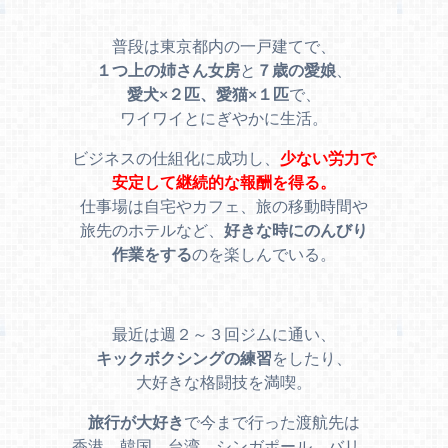
普段は東京都内の一戸建てで、
１つ上の姉さん女房
と
７歳の愛娘
、
愛犬×２匹、愛猫×１匹
で、
ワイワイとにぎやかに生活。
ビジネスの仕組化に成功し、
少ない労力で
安定して継続的な報酬を得る。
仕事場は自宅やカフェ、旅の移動時間や
旅先のホテルなど、
好きな時にのんびり
作業をする
のを楽しんでいる。
最近は週２～３回ジムに通い、
キックボクシングの練習
をしたり、
大好きな格闘技を満喫。
旅行が大好き
で今まで行った渡航先は
香港、韓国、台湾、シンガポール、バリ、