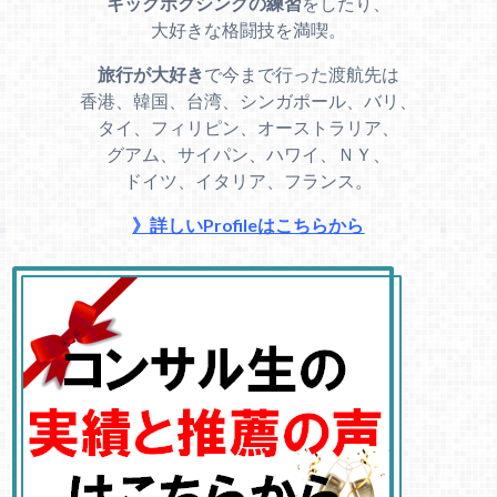
キックボクシングの練習
をしたり、
大好きな格闘技を満喫。
旅行が大好き
で今まで行った渡航先は
香港、韓国、台湾、シンガポール、バリ、
タイ、フィリピン、オーストラリア、
グアム、サイパン、ハワイ、ＮＹ、
ドイツ、イタリア、フランス。
》詳しいProfileはこちらから