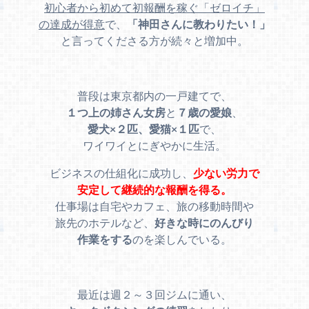
初心者から初めて初報酬を稼ぐ「ゼロイチ」
の達成が得意
で、
「神田さんに教わりたい！」
と言ってくださる方が続々と増加中。
普段は東京都内の一戸建てで、
１つ上の姉さん女房
と
７歳の愛娘
、
愛犬×２匹、愛猫×１匹
で、
ワイワイとにぎやかに生活。
ビジネスの仕組化に成功し、
少ない労力で
安定して継続的な報酬を得る。
仕事場は自宅やカフェ、旅の移動時間や
旅先のホテルなど、
好きな時にのんびり
作業をする
のを楽しんでいる。
最近は週２～３回ジムに通い、