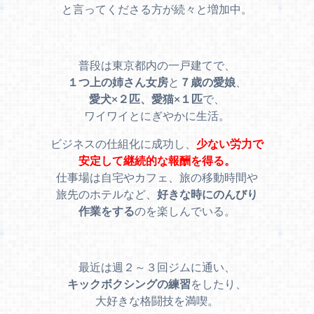
と言ってくださる方が続々と増加中。
普段は東京都内の一戸建てで、
１つ上の姉さん女房
と
７歳の愛娘
、
愛犬×２匹、愛猫×１匹
で、
ワイワイとにぎやかに生活。
ビジネスの仕組化に成功し、
少ない労力で
安定して継続的な報酬を得る。
仕事場は自宅やカフェ、旅の移動時間や
旅先のホテルなど、
好きな時にのんびり
作業をする
のを楽しんでいる。
最近は週２～３回ジムに通い、
キックボクシングの練習
をしたり、
大好きな格闘技を満喫。