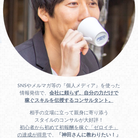
SNSやメルマガ等の『個人メディア』を使った
情報発信で、
会社に頼らず、自分の力だけで
稼ぐスキルを伝授するコンサルタント。
相手の立場に立って親身に寄り添う
スタイルのコンサルが大好評！
初心者から初めて初報酬を稼ぐ「ゼロイチ」
の達成が得意
で、
「神田さんに教わりたい！」