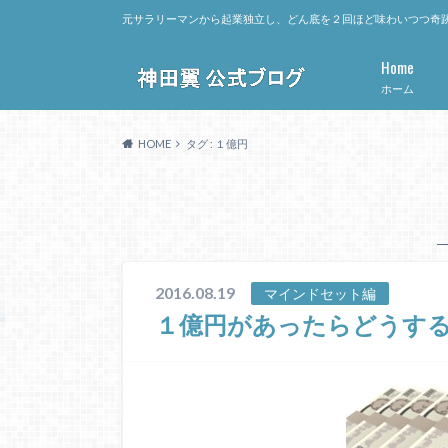
元サラリーマンから起業独立し、どん底を２回ほど味わいつつ奇跡
Home
ホーム
HOME
タグ : １億円
2016.08.19
マインドセット編
１億円があったらどうする