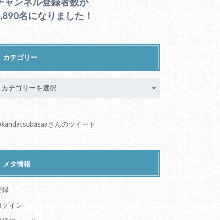
チャンネル登録者数が
1,890名になりました！
カテゴリー
kandatsubasaaさんのツイート
メタ情報
登録
ログイン