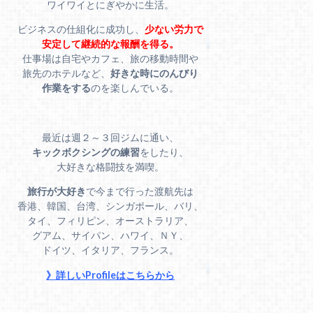
ワイワイとにぎやかに生活。
ビジネスの仕組化に成功し、
少ない労力で
安定して継続的な報酬を得る。
仕事場は自宅やカフェ、旅の移動時間や
旅先のホテルなど、
好きな時にのんびり
作業をする
のを楽しんでいる。
最近は週２～３回ジムに通い、
キックボクシングの練習
をしたり、
大好きな格闘技を満喫。
旅行が大好き
で今まで行った渡航先は
香港、韓国、台湾、シンガポール、バリ、
タイ、フィリピン、オーストラリア、
グアム、サイパン、ハワイ、ＮＹ、
ドイツ、イタリア、フランス。
》詳しいProfileはこちらから