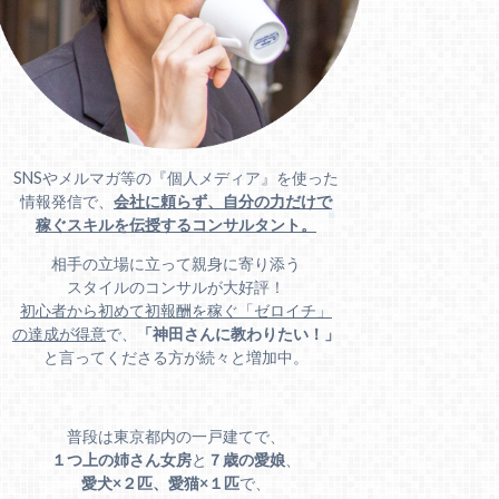
SNSやメルマガ等の『個人メディア』を使った
情報発信で、
会社に頼らず、自分の力だけで
稼ぐスキルを伝授するコンサルタント。
相手の立場に立って親身に寄り添う
スタイルのコンサルが大好評！
初心者から初めて初報酬を稼ぐ「ゼロイチ」
の達成が得意
で、
「神田さんに教わりたい！」
と言ってくださる方が続々と増加中。
普段は東京都内の一戸建てで、
１つ上の姉さん女房
と
７歳の愛娘
、
愛犬×２匹、愛猫×１匹
で、