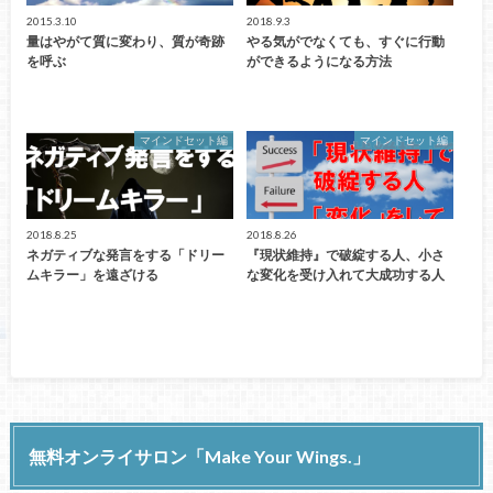
2015.3.10
2018.9.3
量はやがて質に変わり、質が奇跡
やる気がでなくても、すぐに行動
を呼ぶ
ができるようになる方法
マインドセット編
マインドセット編
2018.8.25
2018.8.26
ネガティブな発言をする「ドリー
『現状維持』で破綻する人、小さ
ムキラー」を遠ざける
な変化を受け入れて大成功する人
無料オンライサロン「Make Your Wings.」