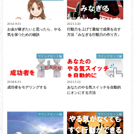
2016.9.21
2021.3.20
お金が稼ぎたいと思ったら、やる
行動力を上げて最短で成果を出す
気を保つための秘訣
方法「みなぎる行動力の作り方」
マインドセット編
マインドセット編
2018.8.31
2021.5.22
成功者をモデリングする
あなたのやる気スイッチを自動的
にオンにする方法
マインドセット編
マインドセット編