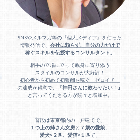
SNSやメルマガ等の『個人メディア』を使った
情報発信で、
会社に頼らず、自分の力だけで
稼ぐスキルを伝授するコンサルタント。
相手の立場に立って親身に寄り添う
スタイルのコンサルが大好評！
初心者から初めて初報酬を稼ぐ「ゼロイチ」
の達成が得意
で、
「神田さんに教わりたい！」
と言ってくださる方が続々と増加中。
普段は東京都内の一戸建てで、
１つ上の姉さん女房
と
７歳の愛娘
、
愛犬×２匹、愛猫×１匹
で、