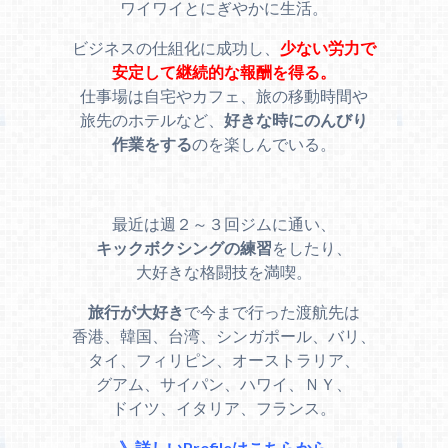
ワイワイとにぎやかに生活。
ビジネスの仕組化に成功し、
少ない労力で
安定して継続的な報酬を得る。
仕事場は自宅やカフェ、旅の移動時間や
旅先のホテルなど、
好きな時にのんびり
作業をする
のを楽しんでいる。
最近は週２～３回ジムに通い、
キックボクシングの練習
をしたり、
大好きな格闘技を満喫。
旅行が大好き
で今まで行った渡航先は
香港、韓国、台湾、シンガポール、バリ、
タイ、フィリピン、オーストラリア、
グアム、サイパン、ハワイ、ＮＹ、
ドイツ、イタリア、フランス。
》詳しいProfileはこちらから