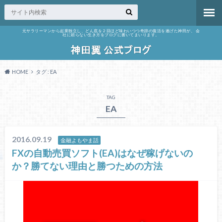
元サラリーマンから起業独立し、どん底を２回ほど味わいつつ奇跡の復活を遂げた神田が、 会
社に頼らない生き方をブログに書いてまいります。
HOME
タグ : EA
TAG
EA
2016.09.19
金融よもやま話
FXの自動売買ソフト(EA)はなぜ稼げないの
か？勝てない理由と勝つための方法