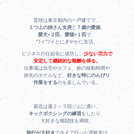
普段は東京都内の一戸建てで、
１つ上の姉さん女房
と
７歳の愛娘
、
愛犬×２匹、愛猫×１匹
で、
ワイワイとにぎやかに生活。
ビジネスの仕組化に成功し、
少ない労力で
安定して継続的な報酬を得る。
仕事場は自宅やカフェ、旅の移動時間や
旅先のホテルなど、
好きな時にのんびり
作業をする
のを楽しんでいる。
最近は週２～３回ジムに通い、
キックボクシングの練習
をしたり、
大好きな格闘技を満喫。
旅行が大好き
で今まで行った渡航先は