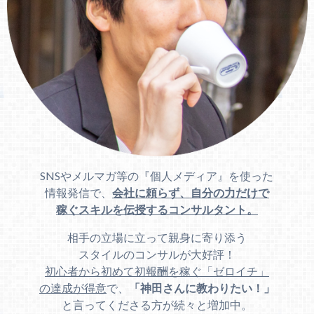
SNSやメルマガ等の『個人メディア』を使った
情報発信で、
会社に頼らず、自分の力だけで
稼ぐスキルを伝授するコンサルタント。
相手の立場に立って親身に寄り添う
スタイルのコンサルが大好評！
初心者から初めて初報酬を稼ぐ「ゼロイチ」
の達成が得意
で、
「神田さんに教わりたい！」
と言ってくださる方が続々と増加中。