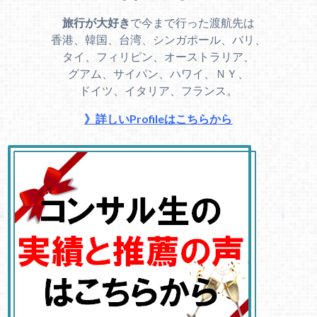
旅行が大好き
で今まで行った渡航先は
香港、韓国、台湾、シンガポール、バリ、
タイ、フィリピン、オーストラリア、
グアム、サイパン、ハワイ、ＮＹ、
ドイツ、イタリア、フランス。
》詳しいProfileはこちらから