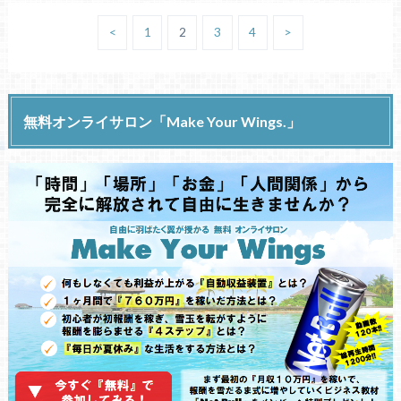
<
1
2
3
4
>
無料オンライサロン「Make Your Wings.」