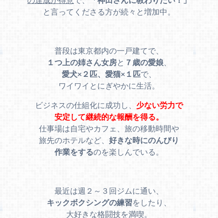
と言ってくださる方が続々と増加中。
普段は東京都内の一戸建てで、
１つ上の姉さん女房
と
７歳の愛娘
、
愛犬×２匹、愛猫×１匹
で、
ワイワイとにぎやかに生活。
ビジネスの仕組化に成功し、
少ない労力で
安定して継続的な報酬を得る。
仕事場は自宅やカフェ、旅の移動時間や
旅先のホテルなど、
好きな時にのんびり
作業をする
のを楽しんでいる。
最近は週２～３回ジムに通い、
キックボクシングの練習
をしたり、
大好きな格闘技を満喫。