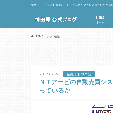
元サラリーマンから起業独立し、どん底を２回ほど味わいつつ奇跡
Home
ホーム
HOME
タグ : 検証
2017.07.26
金融よもやま話
ＮＴアービの自動売買シ
っているか