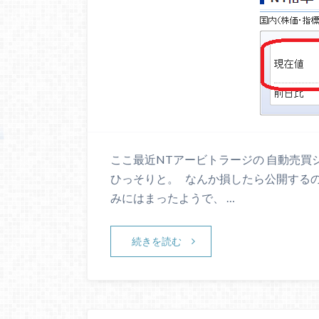
ここ最近NTアービトラージの 自動売買
ひっそりと。 なんか損したら公開する
みにはまったようで、 …
続きを読む