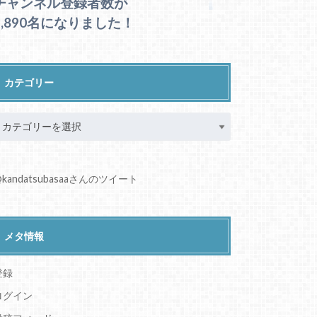
チャンネル登録者数が
1,890名になりました！
カテゴリー
kandatsubasaaさんのツイート
メタ情報
登録
ログイン