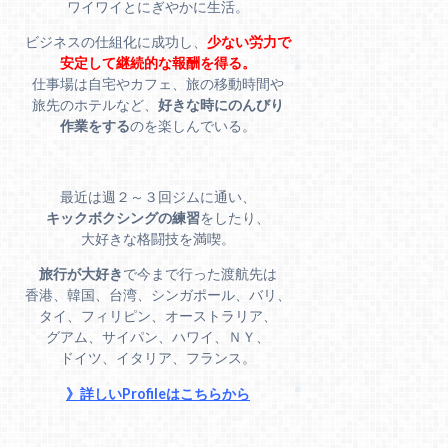
ワイワイとにぎやかに生活。
ビジネスの仕組化に成功し、
少ない労力で
安定して継続的な報酬を得る。
仕事場は自宅やカフェ、旅の移動時間や
旅先のホテルなど、
好きな時にのんびり
作業をする
のを楽しんでいる。
最近は週２～３回ジムに通い、
キックボクシングの練習
をしたり、
大好きな格闘技を満喫。
旅行が大好き
で今まで行った渡航先は
香港、韓国、台湾、シンガポール、バリ、
タイ、フィリピン、オーストラリア、
グアム、サイパン、ハワイ、ＮＹ、
ドイツ、イタリア、フランス。
》詳しいProfileはこちらから