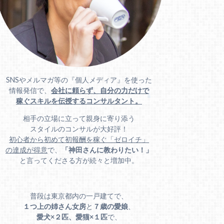
SNSやメルマガ等の『個人メディア』を使った
情報発信で、
会社に頼らず、自分の力だけで
稼ぐスキルを伝授するコンサルタント。
相手の立場に立って親身に寄り添う
スタイルのコンサルが大好評！
初心者から初めて初報酬を稼ぐ「ゼロイチ」
の達成が得意
で、
「神田さんに教わりたい！」
と言ってくださる方が続々と増加中。
普段は東京都内の一戸建てで、
１つ上の姉さん女房
と
７歳の愛娘
、
愛犬×２匹、愛猫×１匹
で、