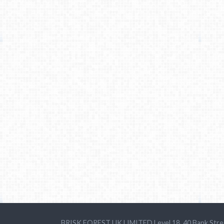
BRISK FOREST UK LIMITED Level 18, 40 Bank Stre