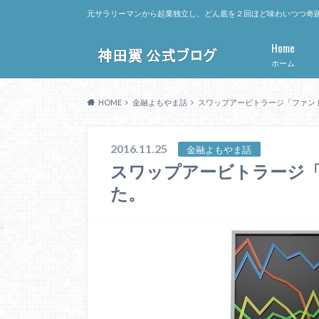
元サラリーマンから起業独立し、どん底を２回ほど味わいつつ奇跡
Home
ホーム
HOME
金融よもやま話
スワップアービトラージ「ファン
2016.11.25
金融よもやま話
スワップアービトラージ
た。