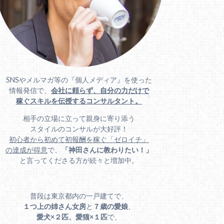
SNSやメルマガ等の『個人メディア』を使った
情報発信で、
会社に頼らず、自分の力だけで
稼ぐスキルを伝授するコンサルタント。
相手の立場に立って親身に寄り添う
スタイルのコンサルが大好評！
初心者から初めて初報酬を稼ぐ「ゼロイチ」
の達成が得意
で、
「神田さんに教わりたい！」
と言ってくださる方が続々と増加中。
普段は東京都内の一戸建てで、
１つ上の姉さん女房
と
７歳の愛娘
、
愛犬×２匹、愛猫×１匹
で、