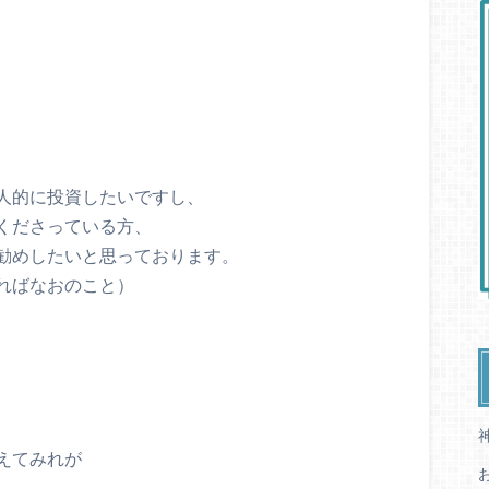
人的に投資したいですし、
くださっている方、
勧めしたいと思っております。
ればなおのこと）
、
えてみれが
。