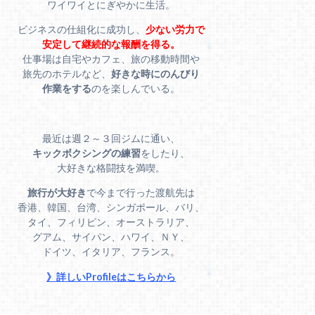
ワイワイとにぎやかに生活。
ビジネスの仕組化に成功し、
少ない労力で
安定して継続的な報酬を得る。
仕事場は自宅やカフェ、旅の移動時間や
旅先のホテルなど、
好きな時にのんびり
作業をする
のを楽しんでいる。
最近は週２～３回ジムに通い、
キックボクシングの練習
をしたり、
大好きな格闘技を満喫。
旅行が大好き
で今まで行った渡航先は
香港、韓国、台湾、シンガポール、バリ、
タイ、フィリピン、オーストラリア、
グアム、サイパン、ハワイ、ＮＹ、
ドイツ、イタリア、フランス。
》詳しいProfileはこちらから