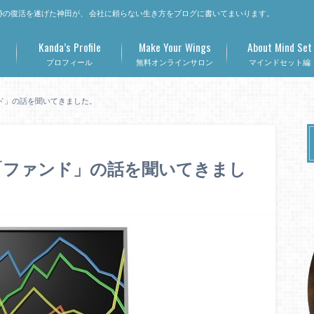
の復活を遂げた神田が、 会社に頼らない生き方をブログに書いてまいります。
Kanda’s Profile
Make Your Wings
About Mind Set
プロフィール
無料オンラインサロン
マインドセット編
ド」の話を聞いてきました。
「ファンド」の話を聞いてきまし