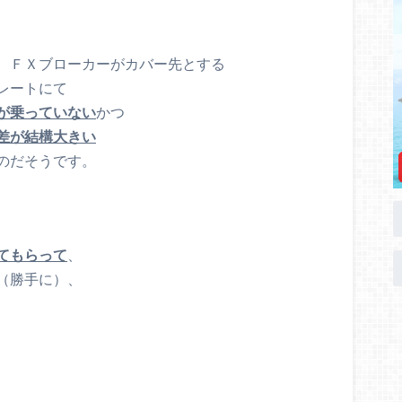
、ＦＸブローカーがカバー先とする
レートにて
が乗っていない
かつ
差が結構大きい
のだそうです。
てもらって
、
（勝手に）、
、