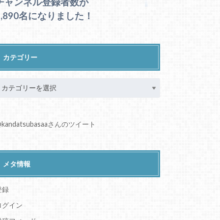
チャンネル登録者数が
1,890名になりました！
カテゴリー
kandatsubasaaさんのツイート
メタ情報
登録
ログイン