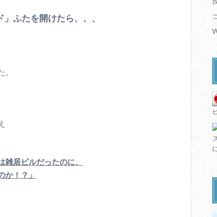
ド」ふたを開けたら、、、
W
た。
え
は雑居ビルだったのに、
のか！？」
。