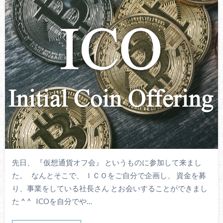
先日、 『仮想通貨オフ会』 というものに参加して来まし
た。 なんとそこで、 ＩＣＯをご自分で企画し、 資金を募
り、事業をしている社長さん とお会いすることができまし
た ^ ^ ICOを自分でや…