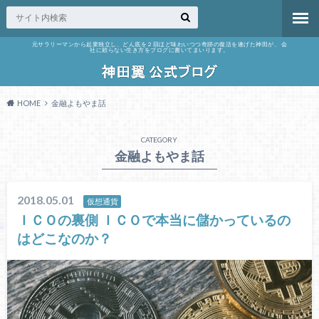
元サラリーマンから起業独立し、どん底を２回ほど味わいつつ奇跡の復活を遂げた神田が、 会
社に頼らない生き方をブログに書いてまいります。
HOME
金融よもやま話
CATEGORY
金融よもやま話
2018.05.01
仮想通貨
ＩＣＯの裏側 ＩＣＯで本当に儲かっているの
はどこなのか？