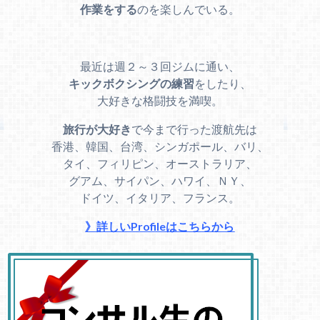
作業をする
のを楽しんでいる。
最近は週２～３回ジムに通い、
キックボクシングの練習
をしたり、
大好きな格闘技を満喫。
旅行が大好き
で今まで行った渡航先は
香港、韓国、台湾、シンガポール、バリ、
タイ、フィリピン、オーストラリア、
グアム、サイパン、ハワイ、ＮＹ、
ドイツ、イタリア、フランス。
》詳しいProfileはこちらから