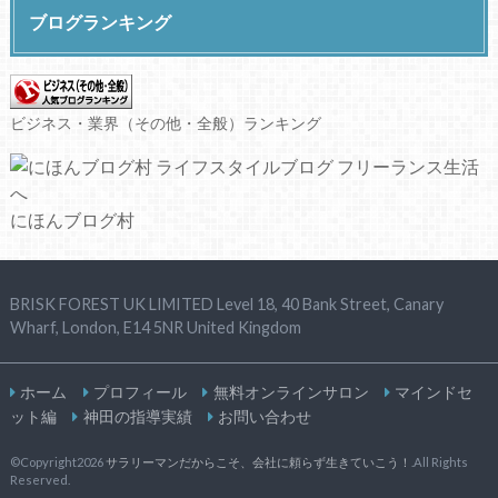
ブログランキング
ビジネス・業界（その他・全般）ランキング
にほんブログ村
BRISK FOREST UK LIMITED Level 18, 40 Bank Street, Canary
Wharf, London, E14 5NR United Kingdom
ホーム
プロフィール
無料オンラインサロン
マインドセ
ット編
神田の指導実績
お問い合わせ
©Copyright2026
サラリーマンだからこそ、会社に頼らず生きていこう！
.All Rights
Reserved.