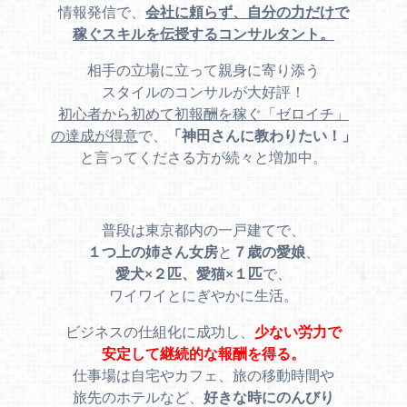
情報発信で、
会社に頼らず、自分の力だけで
稼ぐスキルを伝授するコンサルタント。
相手の立場に立って親身に寄り添う
スタイルのコンサルが大好評！
初心者から初めて初報酬を稼ぐ「ゼロイチ」
の達成が得意
で、
「神田さんに教わりたい！」
と言ってくださる方が続々と増加中。
普段は東京都内の一戸建てで、
１つ上の姉さん女房
と
７歳の愛娘
、
愛犬×２匹、愛猫×１匹
で、
ワイワイとにぎやかに生活。
ビジネスの仕組化に成功し、
少ない労力で
安定して継続的な報酬を得る。
仕事場は自宅やカフェ、旅の移動時間や
旅先のホテルなど、
好きな時にのんびり