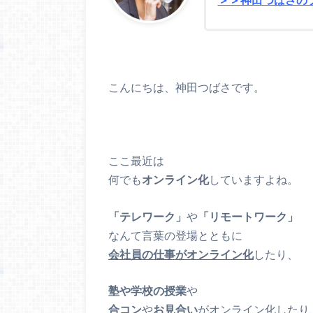
こんにちは、神田つばさです。
ここ最近は
何でも
オンライン化
していますよね。
「テレワーク」
や
「リモートワーク」
なんて言葉の登場とともに
会社員の仕事がオンライン化
したり、
塾や学校の授業
や
合コン
や
お見合い
がオンライン化したり