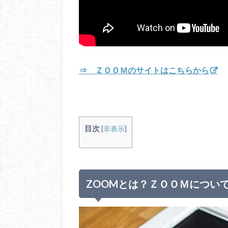
⇒ ＺＯＯＭのサイトはこちらから
目次
[
非表示
]
ZOOMとは？ＺＯＯＭについ