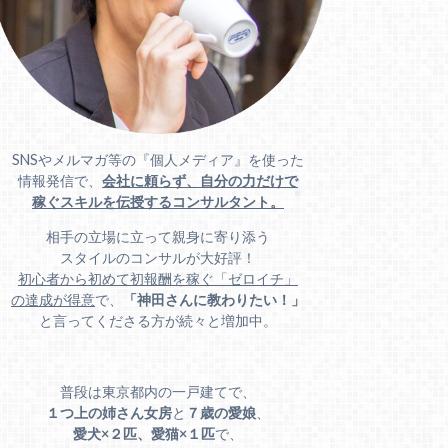
SNSやメルマガ等の『個人メディア』を使った
情報発信で、
会社に頼らず、自分の力だけで
稼ぐスキルを伝授するコンサルタント。
相手の立場に立って親身に寄り添う
スタイルのコンサルが大好評！
初心者から初めて初報酬を稼ぐ「ゼロイチ」
の達成が得意
で、
「神田さんに教わりたい！」
と言ってくださる方が続々と増加中。
普段は東京都内の一戸建てで、
１つ上の姉さん女房
と
７歳の愛娘
、
愛犬×２匹、愛猫×１匹
で、