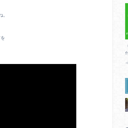
ね。
、
方を