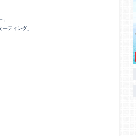
ー」
ミーティング」
、
、