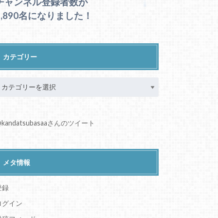
チャンネル登録者数が
1,890名になりました！
カテゴリー
kandatsubasaaさんのツイート
メタ情報
登録
ログイン