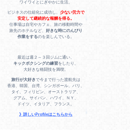
ワイワイとにぎやかに生活。
ビジネスの仕組化に成功し、
少ない労力で
安定して継続的な報酬を得る。
仕事場は自宅やカフェ、旅の移動時間や
旅先のホテルなど、
好きな時にのんびり
作業をする
のを楽しんでいる。
最近は週２～３回ジムに通い、
キックボクシングの練習
をしたり、
大好きな格闘技を満喫。
旅行が大好き
で今まで行った渡航先は
香港、韓国、台湾、シンガポール、バリ、
タイ、フィリピン、オーストラリア、
グアム、サイパン、ハワイ、ＮＹ、
ドイツ、イタリア、フランス。
》詳しいProfileはこちらから