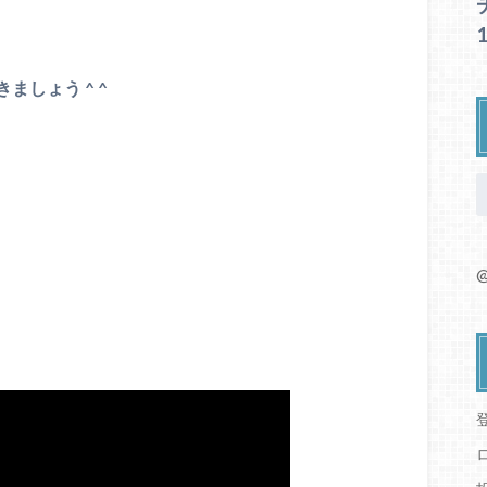
、
しょう ^ ^
@