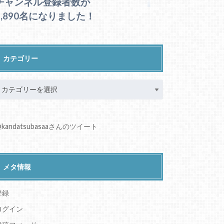
チャンネル登録者数が
1,890名になりました！
カテゴリー
kandatsubasaaさんのツイート
メタ情報
登録
ログイン