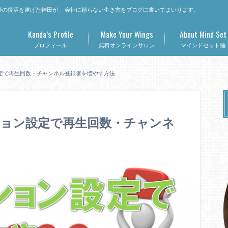
の復活を遂げた神田が、 会社に頼らない生き方をブログに書いてまいります。
Kanda’s Profile
Make Your Wings
About Mind Set
プロフィール
無料オンラインサロン
マインドセット編
ン設定で再生回数・チャンネル登録者を増やす方法
ーション設定で再生回数・チャンネ