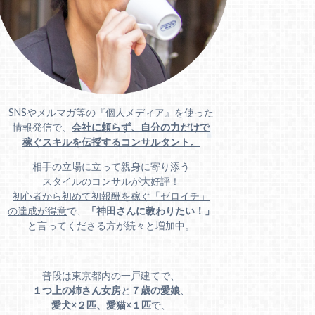
SNSやメルマガ等の『個人メディア』を使った
情報発信で、
会社に頼らず、自分の力だけで
稼ぐスキルを伝授するコンサルタント。
相手の立場に立って親身に寄り添う
スタイルのコンサルが大好評！
初心者から初めて初報酬を稼ぐ「ゼロイチ」
の達成が得意
で、
「神田さんに教わりたい！」
と言ってくださる方が続々と増加中。
普段は東京都内の一戸建てで、
１つ上の姉さん女房
と
７歳の愛娘
、
愛犬×２匹、愛猫×１匹
で、