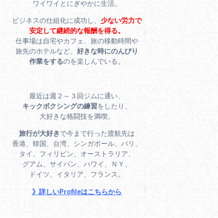
ワイワイとにぎやかに生活。
ビジネスの仕組化に成功し、
少ない労力で
安定して継続的な報酬を得る。
仕事場は自宅やカフェ、旅の移動時間や
旅先のホテルなど、
好きな時にのんびり
作業をする
のを楽しんでいる。
最近は週２～３回ジムに通い、
キックボクシングの練習
をしたり、
大好きな格闘技を満喫。
旅行が大好き
で今まで行った渡航先は
香港、韓国、台湾、シンガポール、バリ、
タイ、フィリピン、オーストラリア、
グアム、サイパン、ハワイ、ＮＹ、
ドイツ、イタリア、フランス。
》詳しいProfileはこちらから