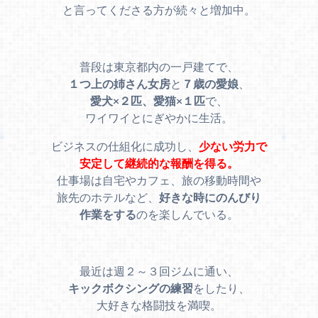
と言ってくださる方が続々と増加中。
普段は東京都内の一戸建てで、
１つ上の姉さん女房
と
７歳の愛娘
、
愛犬×２匹、愛猫×１匹
で、
ワイワイとにぎやかに生活。
ビジネスの仕組化に成功し、
少ない労力で
安定して継続的な報酬を得る。
仕事場は自宅やカフェ、旅の移動時間や
旅先のホテルなど、
好きな時にのんびり
作業をする
のを楽しんでいる。
最近は週２～３回ジムに通い、
キックボクシングの練習
をしたり、
大好きな格闘技を満喫。