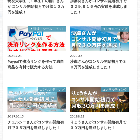
現役大学生（１年生）の柳井さん
加藤良さんがコンサル開始初月で
が コンサル開始初月で月収１０万
３２９,９１６円の実績を達成しま
円を達成！
した！
PC環境・ツール・ソフト
コンサルティング
2021.7.21
2020.3.6
Paypalで決済リンクを作って独自
沙織さんがコンサル開始初月で３
商品を有料で販売する方法
０万円を達成しました！
コンサルティング
コンサルティング
2019.10.15
2019.8.22
チェルシーさんがコンサル開始初
りょうさんがコンサル開始初月で
月で３５万円を達成しました！
３０万円を達成しました！