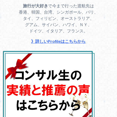
旅行が大好き
で今まで行った渡航先は
香港、韓国、台湾、シンガポール、バリ、
タイ、フィリピン、オーストラリア、
グアム、サイパン、ハワイ、ＮＹ、
ドイツ、イタリア、フランス。
》詳しいProfileはこちらから