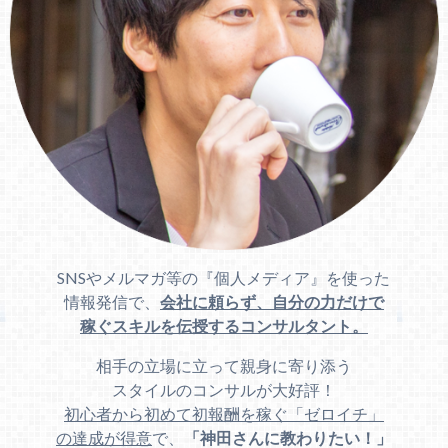
SNSやメルマガ等の『個人メディア』を使った
情報発信で、
会社に頼らず、自分の力だけで
稼ぐスキルを伝授するコンサルタント。
相手の立場に立って親身に寄り添う
スタイルのコンサルが大好評！
初心者から初めて初報酬を稼ぐ「ゼロイチ」
の達成が得意
で、
「神田さんに教わりたい！」