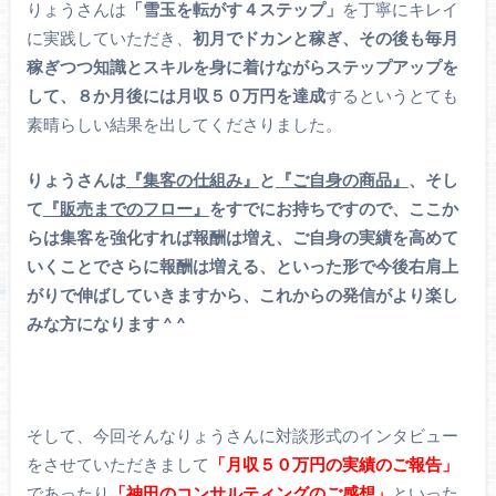
りょうさんは
「雪玉を転がす４ステップ」
を丁寧にキレイ
に実践していただき、
初月でドカンと稼ぎ、その後も毎月
稼ぎつつ知識とスキルを身に着けながらステップアップを
して、８か月後には月収５０万円を達成
するというとても
素晴らしい結果を出してくださりました。
りょうさんは
『集客の仕組み』
と
『ご自身の商品』
、そし
て
『販売までのフロー』
をすでにお持ちですので、ここか
らは集客を強化すれば報酬は増え、ご自身の実績を高めて
いくことでさらに報酬は増える、といった形で今後右肩上
がりで伸ばしていきますから、これからの発信がより楽し
みな方になります ^ ^
そして、今回そんなりょうさんに対談形式のインタビュー
をさせていただきまして
「月収５０万円の実績のご報告」
であったり
「神田のコンサルティングのご感想」
といった