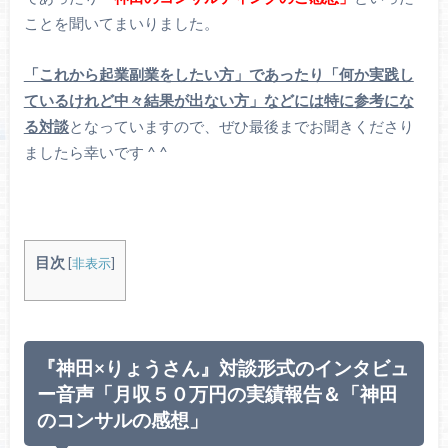
ことを聞いてまいりました。
「これから起業副業をしたい方」であったり「何か実践し
ているけれど中々結果が出ない方」などには特に参考にな
る対談
となっていますので、ぜひ最後までお聞きくださり
ましたら幸いです ^ ^
目次
[
非表示
]
『神田×りょうさん』対談形式のインタビュ
ー音声「月収５０万円の実績報告＆「神田
のコンサルの感想」