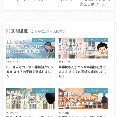
完全自動ツール
RECOMMEND
こちらの記事も人気です。
コンサルティング
コンサルティング
2021.9.10
2021.1.23
山口さんがコンサル開始初月で５
高岸駿さんがコンサル開始初月で
５８,３４７の実績を達成しまし
２２３,８９７の実績を達成しまし
た！
た！
コンサルティング
コンサルティング
2019.7.14
2021.3.8