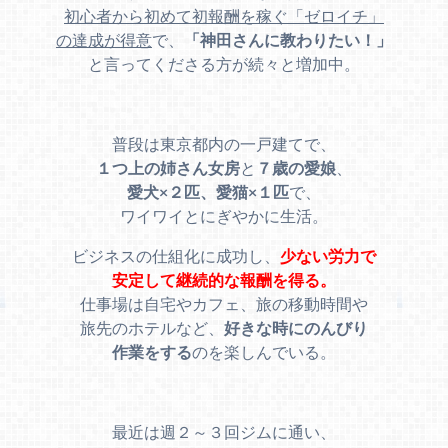
初心者から初めて初報酬を稼ぐ「ゼロイチ」
の達成が得意
で、
「神田さんに教わりたい！」
と言ってくださる方が続々と増加中。
普段は東京都内の一戸建てで、
１つ上の姉さん女房
と
７歳の愛娘
、
愛犬×２匹、愛猫×１匹
で、
ワイワイとにぎやかに生活。
ビジネスの仕組化に成功し、
少ない労力で
安定して継続的な報酬を得る。
仕事場は自宅やカフェ、旅の移動時間や
旅先のホテルなど、
好きな時にのんびり
作業をする
のを楽しんでいる。
最近は週２～３回ジムに通い、