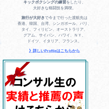
キックボクシングの練習
をしたり、
大好きな格闘技を満喫。
旅行が大好き
で今まで行った渡航先は
香港、韓国、台湾、シンガポール、バリ、
タイ、フィリピン、オーストラリア、
グアム、サイパン、ハワイ、ＮＹ、
ドイツ、イタリア、フランス。
》詳しいProfileはこちらから