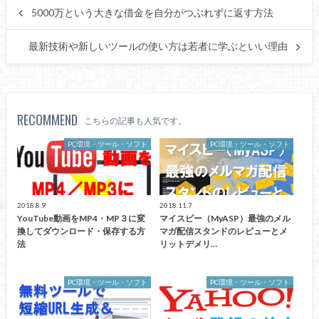
5000万という大きな借金を自分がつぶれずに返す方法
最新技術や新しいツールの使い方は若者に学ぶといい理由
RECOMMEND
こちらの記事も人気です。
PC環境・ツール・ソフト
PC環境・ツール・ソフト
2018.8.9
2018.11.7
YouTube動画をMP4・MP３に変
マイスピー（MyASP）最強のメル
換してダウンロード・保存する方
マガ配信スタンドのレビューとメ
法
リットデメリ…
PC環境・ツール・ソフト
PC環境・ツール・ソフト