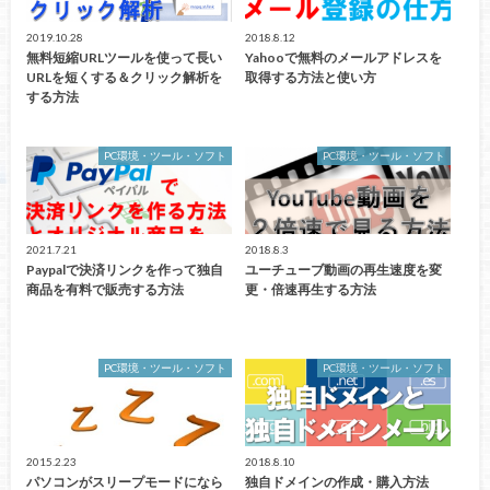
2019.10.28
2018.8.12
無料短縮URLツールを使って長い
Yahooで無料のメールアドレスを
URLを短くする＆クリック解析を
取得する方法と使い方
する方法
PC環境・ツール・ソフト
PC環境・ツール・ソフト
2021.7.21
2018.8.3
Paypalで決済リンクを作って独自
ユーチューブ動画の再生速度を変
商品を有料で販売する方法
更・倍速再生する方法
PC環境・ツール・ソフト
PC環境・ツール・ソフト
2015.2.23
2018.8.10
パソコンがスリープモードになら
独自ドメインの作成・購入方法