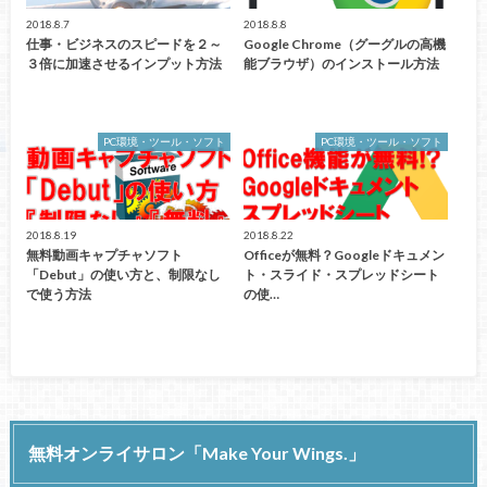
2018.8.7
2018.8.8
仕事・ビジネスのスピードを２～
Google Chrome（グーグルの高機
３倍に加速させるインプット方法
能ブラウザ）のインストール方法
PC環境・ツール・ソフト
PC環境・ツール・ソフト
2018.8.19
2018.8.22
無料動画キャプチャソフト
Officeが無料？Googleドキュメン
「Debut」の使い方と、制限なし
ト・スライド・スプレッドシート
で使う方法
の使…
無料オンライサロン「Make Your Wings.」