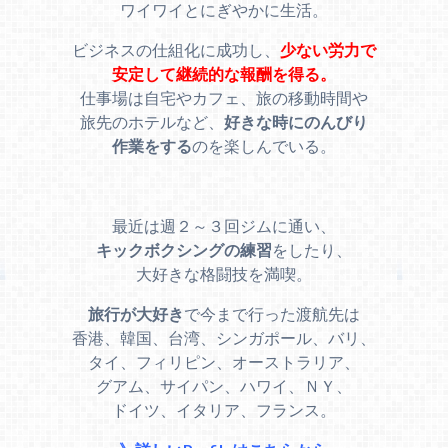
ワイワイとにぎやかに生活。
ビジネスの仕組化に成功し、
少ない労力で
安定して継続的な報酬を得る。
仕事場は自宅やカフェ、旅の移動時間や
旅先のホテルなど、
好きな時にのんびり
作業をする
のを楽しんでいる。
最近は週２～３回ジムに通い、
キックボクシングの練習
をしたり、
大好きな格闘技を満喫。
旅行が大好き
で今まで行った渡航先は
香港、韓国、台湾、シンガポール、バリ、
タイ、フィリピン、オーストラリア、
グアム、サイパン、ハワイ、ＮＹ、
ドイツ、イタリア、フランス。