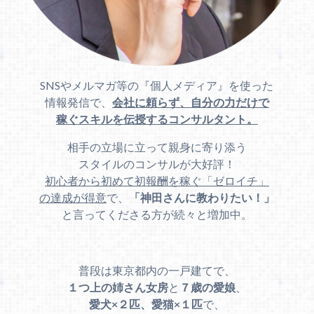
SNSやメルマガ等の『個人メディア』を使った
情報発信で、
会社に頼らず、自分の力だけで
稼ぐスキルを伝授するコンサルタント。
相手の立場に立って親身に寄り添う
スタイルのコンサルが大好評！
初心者から初めて初報酬を稼ぐ「ゼロイチ」
の達成が得意
で、
「神田さんに教わりたい！」
と言ってくださる方が続々と増加中。
普段は東京都内の一戸建てで、
１つ上の姉さん女房
と
７歳の愛娘
、
愛犬×２匹、愛猫×１匹
で、