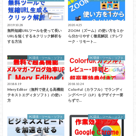
2019.10.28
2020.4.25
無料短縮URLツールを使って長い
ZOOM（ズーム）の使い方を１か
URLを短くする＆クリック解析を
ら分かりやすく徹底解説（テレワ
する方法
ーク・リモート…
PC環境・ツール・ソフト
PC環境・ツール・ソフト
2018.8.19
2018.10.24
Mery Editor（無料で使える高機能
Colorful（カラフル）でランディ
テキストエディタソフト）の使い
ングページ（LP）をデザイナー要
方
らずで…
PC環境・ツール・ソフト
PC環境・ツール・ソフト