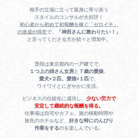
相手の立場に立って親身に寄り添う
スタイルのコンサルが大好評！
初心者から初めて初報酬を稼ぐ「ゼロイチ」
の達成が得意
で、
「神田さんに教わりたい！」
と言ってくださる方が続々と増加中。
普段は東京都内の一戸建てで、
１つ上の姉さん女房
と
７歳の愛娘
、
愛犬×２匹、愛猫×１匹
で、
ワイワイとにぎやかに生活。
ビジネスの仕組化に成功し、
少ない労力で
安定して継続的な報酬を得る。
仕事場は自宅やカフェ、旅の移動時間や
旅先のホテルなど、
好きな時にのんびり
作業をする
のを楽しんでいる。