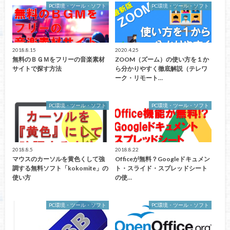
PC環境・ツール・ソフト
PC環境・ツール・ソフト
2018.8.15
2020.4.25
無料のＢＧＭをフリーの音楽素材
ZOOM（ズーム）の使い方を１か
サイトで探す方法
ら分かりやすく徹底解説（テレワ
ーク・リモート…
PC環境・ツール・ソフト
PC環境・ツール・ソフト
2018.8.5
2018.8.22
マウスのカーソルを黄色くして強
Officeが無料？Googleドキュメン
調する無料ソフト「kokomite」の
ト・スライド・スプレッドシート
使い方
の使…
PC環境・ツール・ソフト
PC環境・ツール・ソフト