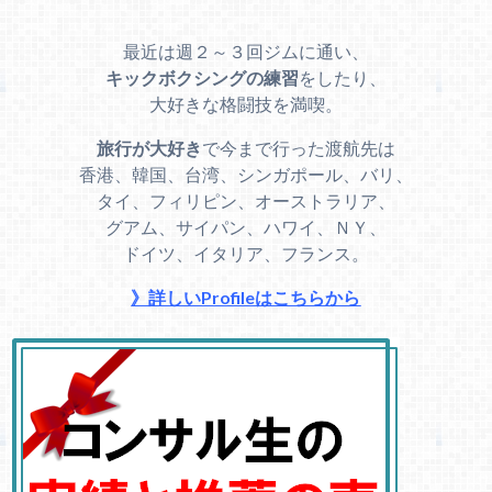
最近は週２～３回ジムに通い、
キックボクシングの練習
をしたり、
大好きな格闘技を満喫。
旅行が大好き
で今まで行った渡航先は
香港、韓国、台湾、シンガポール、バリ、
タイ、フィリピン、オーストラリア、
グアム、サイパン、ハワイ、ＮＹ、
ドイツ、イタリア、フランス。
》詳しいProfileはこちらから