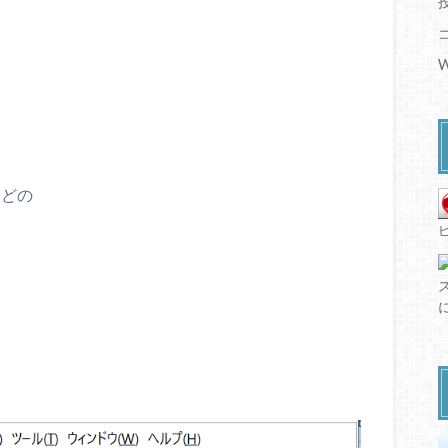
W
などの
。