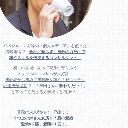
SNSやメルマガ等の『個人メディア』を使った
情報発信で、
会社に頼らず、自分の力だけで
稼ぐスキルを伝授するコンサルタント。
相手の立場に立って親身に寄り添う
スタイルのコンサルが大好評！
初心者から初めて初報酬を稼ぐ「ゼロイチ」
の達成が得意
で、
「神田さんに教わりたい！」
と言ってくださる方が続々と増加中。
普段は東京都内の一戸建てで、
１つ上の姉さん女房
と
７歳の愛娘
、
愛犬×２匹、愛猫×１匹
で、