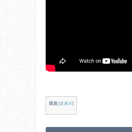
目次
[
非表示
]