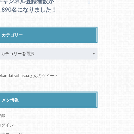
チャンネル登録者数が
1,890名になりました！
カテゴリー
kandatsubasaaさんのツイート
メタ情報
登録
ログイン