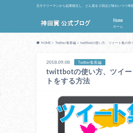
元サラリーマンから起業独立し、どん底を２回ほど味わいつつ奇跡
Home
ホーム
HOME
Twitter集客編
twittbotの使い方、ツイート集
2018.09.08
Twitter集客編
twittbotの使い方、
トをする方法