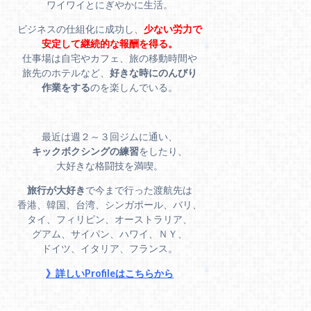
ワイワイとにぎやかに生活。
ビジネスの仕組化に成功し、
少ない労力で
安定して継続的な報酬を得る。
仕事場は自宅やカフェ、旅の移動時間や
旅先のホテルなど、
好きな時にのんびり
作業をする
のを楽しんでいる。
最近は週２～３回ジムに通い、
キックボクシングの練習
をしたり、
大好きな格闘技を満喫。
旅行が大好き
で今まで行った渡航先は
香港、韓国、台湾、シンガポール、バリ、
タイ、フィリピン、オーストラリア、
グアム、サイパン、ハワイ、ＮＹ、
ドイツ、イタリア、フランス。
》詳しいProfileはこちらから