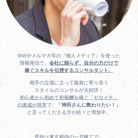
SNSやメルマガ等の『個人メディア』を使った
情報発信で、
会社に頼らず、自分の力だけで
稼ぐスキルを伝授するコンサルタント。
相手の立場に立って親身に寄り添う
スタイルのコンサルが大好評！
初心者から初めて初報酬を稼ぐ「ゼロイチ」
の達成が得意
で、
「神田さんに教わりたい！」
と言ってくださる方が続々と増加中。
普段は東京都内の一戸建てで、