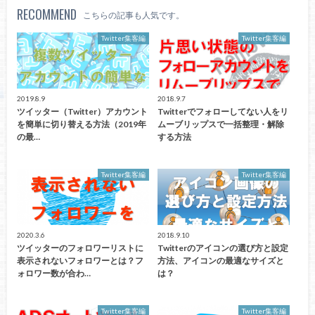
RECOMMEND
こちらの記事も人気です。
Twitter集客編
Twitter集客編
2019.8.9
2018.9.7
ツイッター（Twitter）アカウント
Twitterでフォローしてない人をリ
を簡単に切り替える方法（2019年
ムーブリップスで一括整理・解除
の最…
する方法
Twitter集客編
Twitter集客編
2020.3.6
2018.9.10
ツイッターのフォロワーリストに
Twitterのアイコンの選び方と設定
表示されないフォロワーとは？フ
方法、アイコンの最適なサイズと
ォロワー数が合わ…
は？
Twitter集客編
Twitter集客編