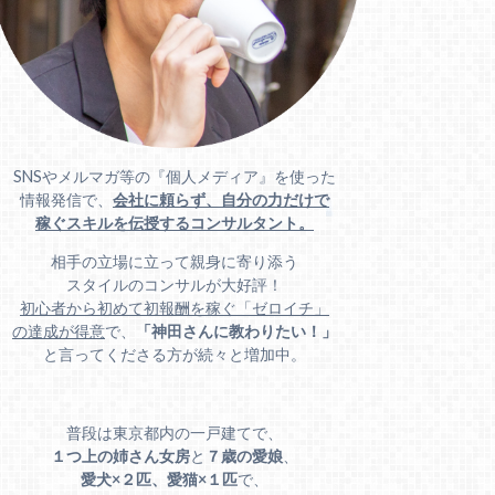
SNSやメルマガ等の『個人メディア』を使った
情報発信で、
会社に頼らず、自分の力だけで
稼ぐスキルを伝授するコンサルタント。
相手の立場に立って親身に寄り添う
スタイルのコンサルが大好評！
初心者から初めて初報酬を稼ぐ「ゼロイチ」
の達成が得意
で、
「神田さんに教わりたい！」
と言ってくださる方が続々と増加中。
普段は東京都内の一戸建てで、
１つ上の姉さん女房
と
７歳の愛娘
、
愛犬×２匹、愛猫×１匹
で、