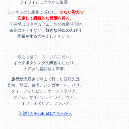
ワイワイとにぎやかに生活。
ビジネスの仕組化に成功し、
少ない労力で
安定して継続的な報酬を得る。
仕事場は自宅やカフェ、旅の移動時間や
旅先のホテルなど、
好きな時にのんびり
作業をする
のを楽しんでいる。
最近は週２～３回ジムに通い、
キックボクシングの練習
をしたり、
大好きな格闘技を満喫。
旅行が大好き
で今まで行った渡航先は
香港、韓国、台湾、シンガポール、バリ、
タイ、フィリピン、オーストラリア、
グアム、サイパン、ハワイ、ＮＹ、
ドイツ、イタリア、フランス。
》詳しいProfileはこちらから