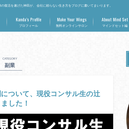
の復活を遂げた神田が、 会社に頼らない生き方をブログに書いてまいります。
Kanda’s Profile
Make Your Wings
About Mind Set
プロフィール
無料オンラインサロン
マインドセット編
CATEGORY
副業
判について、現役コンサル生の辻
しました！