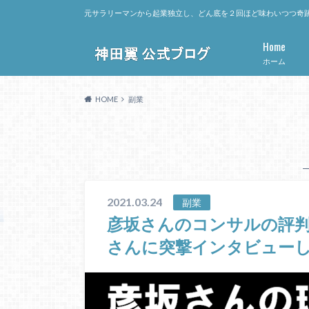
元サラリーマンから起業独立し、どん底を２回ほど味わいつつ奇跡
Home
ホーム
HOME
副業
2021.03.24
副業
彦坂さんのコンサルの評
さんに突撃インタビュー