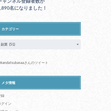
チャンネル登録者数が
1,890名になりました！
カテゴリー
kandatsubasaaさんのツイート
メタ情報
登録
ログイン