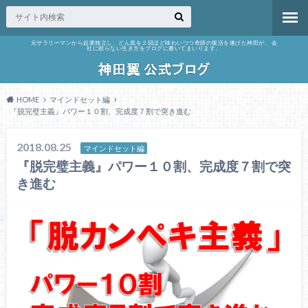
元サラリーマンから起業独立し、どん底を２回ほど味わいつつ奇跡の復活を遂げた神田が、 会
社に頼らない生き方をブログに書いてまいります。
HOME
マインドセット編
『脱完璧主義』パワー１０割、完成度７割で突き進む
2018.08.25
マインドセット編
『脱完璧主義』パワー１０割、完成度７割で突
き進む