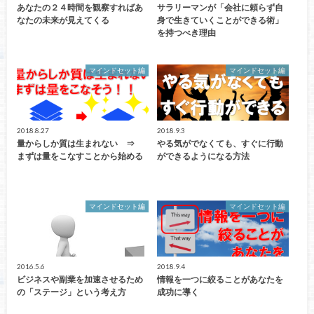
あなたの２４時間を観察すればあ
サラリーマンが「会社に頼らず自
なたの未来が見えてくる
身で生きていくことができる術」
を持つべき理由
マインドセット編
マインドセット編
2018.8.27
2018.9.3
量からしか質は生まれない ⇒
やる気がでなくても、すぐに行動
まずは量をこなすことから始める
ができるようになる方法
マインドセット編
マインドセット編
2016.5.6
2018.9.4
ビジネスや副業を加速させるため
情報を一つに絞ることがあなたを
の「ステージ」という考え方
成功に導く