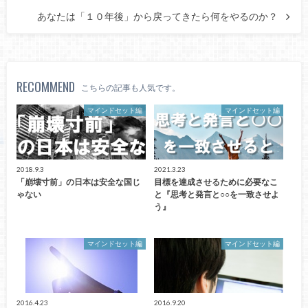
あなたは「１０年後」から戻ってきたら何をやるのか？
RECOMMEND
こちらの記事も人気です。
マインドセット編
マインドセット編
2018.9.3
2021.3.23
「崩壊寸前」の日本は安全な国じ
目標を達成させるために必要なこ
ゃない
と『思考と発言と○○を一致させよ
う』
マインドセット編
マインドセット編
2016.4.23
2016.9.20