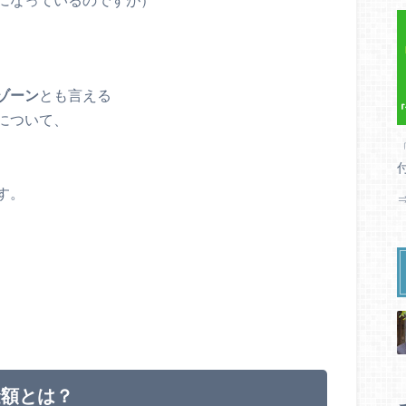
ゾーン
とも言える
について、
す。
金額とは？