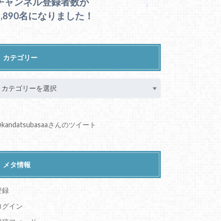
チャンネル登録者数が
1,890名になりました！
カテゴリー
kandatsubasaaさんのツイート
メタ情報
登録
ログイン