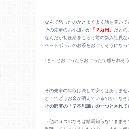
なんで怒ったのかとよくよく話を聞いて
その先輩のお小遣いが
「２万円」
だとの
なんだか初任給をもらう前の新入社員な
ペットボトルのお茶をおごりそうになっ
↑きっとおごったらおごったで怒られそ
その先輩の年収は決して安くはありませ
どこでどうお金が消えているのか、なぞ
その部署の「７不思議」の一つとされて
（他の６つのなぞは結局知らないままそ
退職してしまいましたので、いまだに気