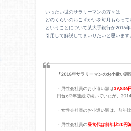
いったい世のサラリーマンの方々は
どのくらいのおこずかいを毎月もらって
ということについて某大手銀行が2016
引用して解説してまいりたいと思います
「2018年サラリーマンのお小遣い
・男性会社員のお小遣い額は
39,83
円台が3年連続で続いていたが、2014
・女性会社員のお小遣い額は、前年比90
・男性会社員の
昼食代は前年比20円減