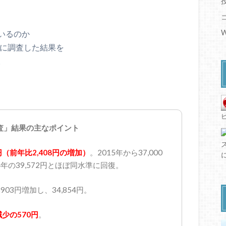
W
いるのか
年に調査した結果を
。
調査」結果の主なポイント
6円（前年比2,408円の増加）
。2015年から37,000
年の39,572円とほぼ同水準に回復。
3円増加し、34,854円。
少の570円
。