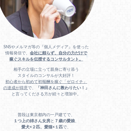
SNSやメルマガ等の『個人メディア』を使った
情報発信で、
会社に頼らず、自分の力だけで
稼ぐスキルを伝授するコンサルタント。
相手の立場に立って親身に寄り添う
スタイルのコンサルが大好評！
初心者から初めて初報酬を稼ぐ「ゼロイチ」
の達成が得意
で、
「神田さんに教わりたい！」
と言ってくださる方が続々と増加中。
普段は東京都内の一戸建てで、
１つ上の姉さん女房
と
７歳の愛娘
、
愛犬×２匹、愛猫×１匹
で、