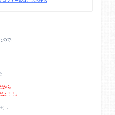
プロフィールはこちらから
、
たので、
ら
だから
だよ！！」
汗）。