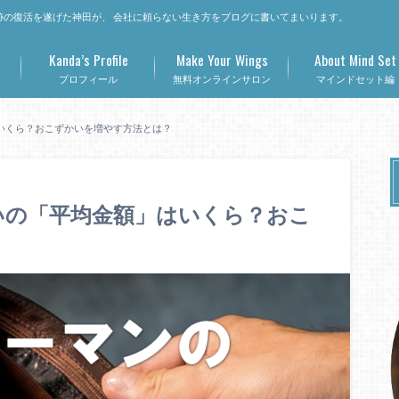
の復活を遂げた神田が、 会社に頼らない生き方をブログに書いてまいります。
Kanda’s Profile
Make Your Wings
About Mind Set
プロフィール
無料オンラインサロン
マインドセット編
いくら？おこずかいを増やす方法とは？
いの「平均金額」はいくら？おこ
？