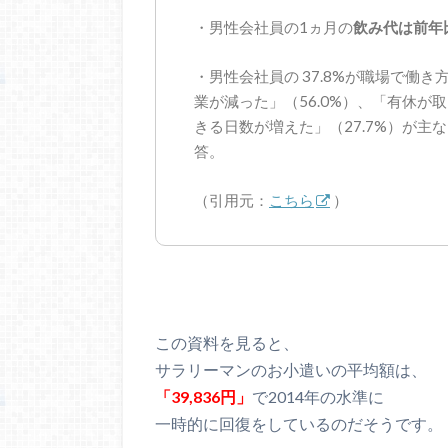
・男性会社員の1ヵ月の
飲み代は前年比
・男性会社員の 37.8%が職場で働き
業が減った」（56.0%）、「有休が
きる日数が増えた」（27.7%）が主
答。
（引用元：
こちら
）
この資料を見ると、
サラリーマンのお小遣いの平均額は、
「39,836円」
で2014年の水準に
一時的に回復をしているのだそうです。