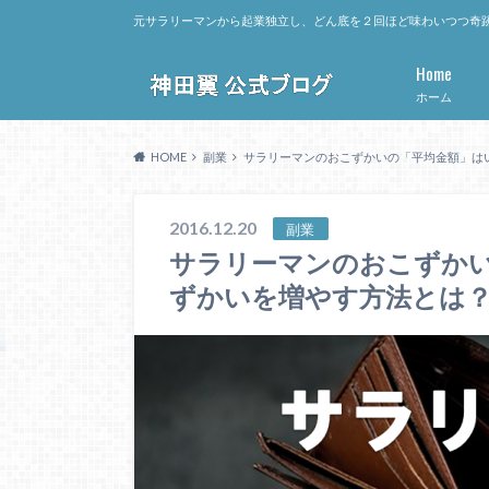
元サラリーマンから起業独立し、どん底を２回ほど味わいつつ奇跡
Home
ホーム
HOME
副業
サラリーマンのおこずかいの「平均金額」は
2016.12.20
副業
サラリーマンのおこずか
ずかいを増やす方法とは