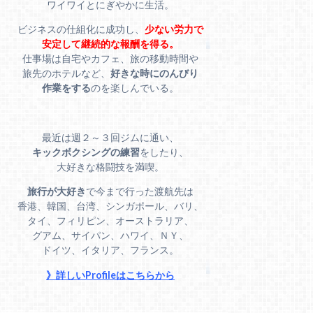
ワイワイとにぎやかに生活。
ビジネスの仕組化に成功し、
少ない労力で
安定して継続的な報酬を得る。
仕事場は自宅やカフェ、旅の移動時間や
旅先のホテルなど、
好きな時にのんびり
作業をする
のを楽しんでいる。
最近は週２～３回ジムに通い、
キックボクシングの練習
をしたり、
大好きな格闘技を満喫。
旅行が大好き
で今まで行った渡航先は
香港、韓国、台湾、シンガポール、バリ、
タイ、フィリピン、オーストラリア、
グアム、サイパン、ハワイ、ＮＹ、
ドイツ、イタリア、フランス。
》詳しいProfileはこちらから