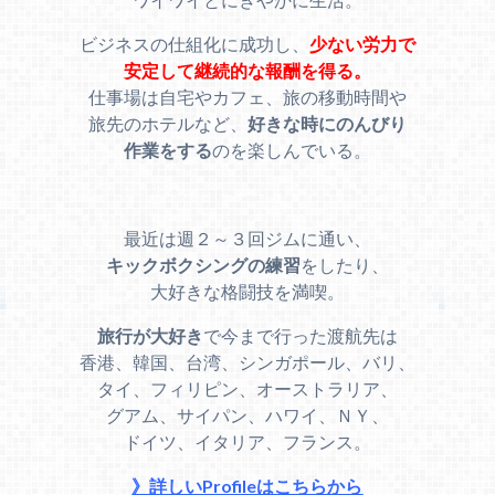
ビジネスの仕組化に成功し、
少ない労力で
安定して継続的な報酬を得る。
仕事場は自宅やカフェ、旅の移動時間や
旅先のホテルなど、
好きな時にのんびり
作業をする
のを楽しんでいる。
最近は週２～３回ジムに通い、
キックボクシングの練習
をしたり、
大好きな格闘技を満喫。
旅行が大好き
で今まで行った渡航先は
香港、韓国、台湾、シンガポール、バリ、
タイ、フィリピン、オーストラリア、
グアム、サイパン、ハワイ、ＮＹ、
ドイツ、イタリア、フランス。
》詳しいProfileはこちらから