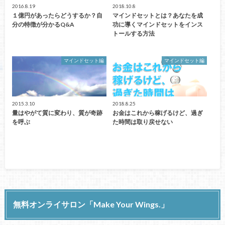
2016.8.19
2018.10.8
１億円があったらどうするか？自
マインドセットとは？あなたを成
分の特徴が分かるQ&A
功に導くマインドセットをインス
トールする方法
マインドセット編
マインドセット編
2015.3.10
2018.8.25
量はやがて質に変わり、質が奇跡
お金はこれから稼げるけど、過ぎ
を呼ぶ
た時間は取り戻せない
無料オンライサロン「Make Your Wings.」