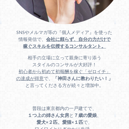
SNSやメルマガ等の『個人メディア』を使った
情報発信で、
会社に頼らず、自分の力だけで
稼ぐスキルを伝授するコンサルタント。
相手の立場に立って親身に寄り添う
スタイルのコンサルが大好評！
初心者から初めて初報酬を稼ぐ「ゼロイチ」
の達成が得意
で、
「神田さんに教わりたい！」
と言ってくださる方が続々と増加中。
普段は東京都内の一戸建てで、
１つ上の姉さん女房
と
７歳の愛娘
、
愛犬×２匹、愛猫×１匹
で、
ワイワイとにぎやかに生活。