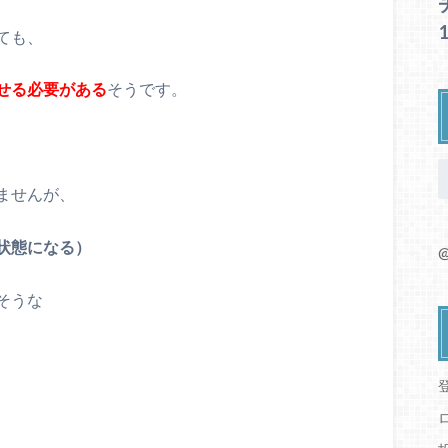
ても、
せる必要がある
そうです。
ませんが、
状態になる）
@
そうな