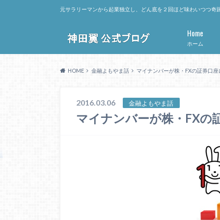
元サラリーマンから起業独立し、どん底を２回ほど味わいつつ奇跡
Home
ホーム
HOME
金融よもやま話
マイナンバーが株・FXの証券口座
2016.03.06
金融よもやま話
マイナンバーが株・FXの