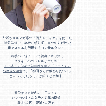
SNSやメルマガ等の『個人メディア』を使った
情報発信で、
会社に頼らず、自分の力だけで
稼ぐスキルを伝授するコンサルタント。
相手の立場に立って親身に寄り添う
スタイルのコンサルが大好評！
初心者から初めて初報酬を稼ぐ「ゼロイチ」
の達成が得意
で、
「神田さんに教わりたい！」
と言ってくださる方が続々と増加中。
普段は東京都内の一戸建てで、
１つ上の姉さん女房
と
７歳の愛娘
、
愛犬×２匹、愛猫×１匹
で、