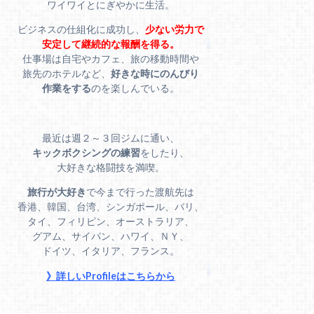
ワイワイとにぎやかに生活。
ビジネスの仕組化に成功し、
少ない労力で
安定して継続的な報酬を得る。
仕事場は自宅やカフェ、旅の移動時間や
旅先のホテルなど、
好きな時にのんびり
作業をする
のを楽しんでいる。
最近は週２～３回ジムに通い、
キックボクシングの練習
をしたり、
大好きな格闘技を満喫。
旅行が大好き
で今まで行った渡航先は
香港、韓国、台湾、シンガポール、バリ、
タイ、フィリピン、オーストラリア、
グアム、サイパン、ハワイ、ＮＹ、
ドイツ、イタリア、フランス。
》詳しいProfileはこちらから