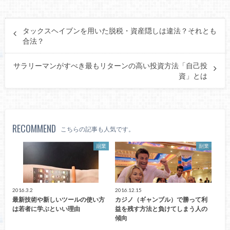
タックスヘイブンを用いた脱税・資産隠しは違法？それとも
合法？
サラリーマンがすべき最もリターンの高い投資方法「自己投
資」とは
RECOMMEND
こちらの記事も人気です。
副業
副業
2016.3.2
2016.12.15
最新技術や新しいツールの使い方
カジノ（ギャンブル）で勝って利
は若者に学ぶといい理由
益を残す方法と負けてしまう人の
傾向