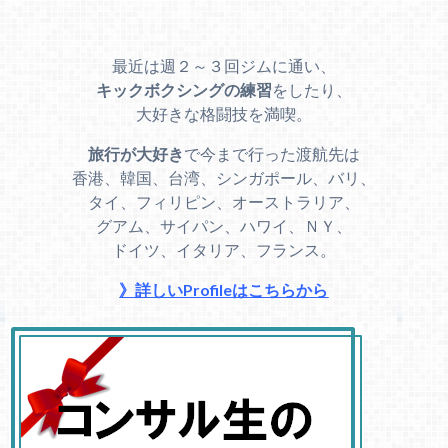
最近は週２～３回ジムに通い、
キックボクシングの練習
をしたり、
大好きな格闘技を満喫。
旅行が大好き
で今まで行った渡航先は
香港、韓国、台湾、シンガポール、バリ、
タイ、フィリピン、オーストラリア、
グアム、サイパン、ハワイ、ＮＹ、
ドイツ、イタリア、フランス。
》詳しいProfileはこちらから