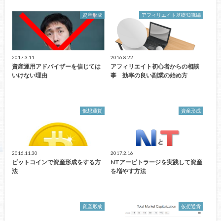
資産形成
アフィリエイト基礎知識編
2017.3.11
2016.8.22
資産運用アドバイザーを信じては
アフィリエイト初心者からの相談
いけない理由
事 効率の良い副業の始め方
仮想通貨
資産形成
2016.11.30
2017.2.16
ビットコインで資産形成をする方
NTアービトラージを実践して資産
法
を増やす方法
資産形成
仮想通貨