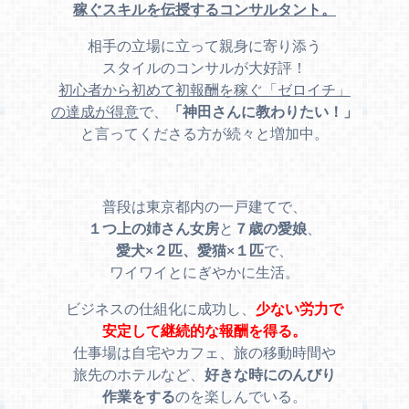
稼ぐスキルを伝授するコンサルタント。
相手の立場に立って親身に寄り添う
スタイルのコンサルが大好評！
初心者から初めて初報酬を稼ぐ「ゼロイチ」
の達成が得意
で、
「神田さんに教わりたい！」
と言ってくださる方が続々と増加中。
普段は東京都内の一戸建てで、
１つ上の姉さん女房
と
７歳の愛娘
、
愛犬×２匹、愛猫×１匹
で、
ワイワイとにぎやかに生活。
ビジネスの仕組化に成功し、
少ない労力で
安定して継続的な報酬を得る。
仕事場は自宅やカフェ、旅の移動時間や
旅先のホテルなど、
好きな時にのんびり
作業をする
のを楽しんでいる。