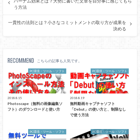
バーナム効果とは？大勢に書いた文章を自分事に感じてもら
う方法
一貫性の法則とは？小さなコミットメントの取り方が成果を
決める
RECOMMEND
こちらの記事も人気です。
PC環境・ツール・ソフト
PC環境・ツール・ソフト
2018.8.15
2018.8.19
Photoscape（無料の画像編集ソ
無料動画キャプチャソフト
フト）のダウンロードと使い方
「Debut」の使い方と、制限なし
で使う方法
PC環境・ツール・ソフト
PC環境・ツール・ソフト