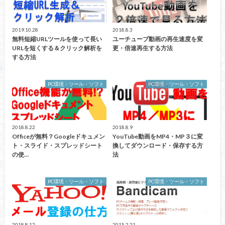
2019.10.28
2018.8.3
無料短縮URLツールを使って長い
ユーチューブ動画の再生速度を変
URLを短くする＆クリック解析を
更・倍速再生する方法
する方法
PC環境・ツール・ソフト
PC環境・ツール・ソフト
2018.8.22
2018.8.9
Officeが無料？Googleドキュメン
YouTube動画をMP4・MP３に変
ト・スライド・スプレッドシート
換してダウンロード・保存する方
の使…
法
PC環境・ツール・ソフト
PC環境・ツール・ソフト
2018.8.12
2015.2.21