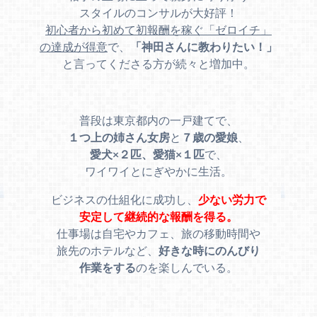
スタイルのコンサルが大好評！
初心者から初めて初報酬を稼ぐ「ゼロイチ」
の達成が得意
で、
「神田さんに教わりたい！」
と言ってくださる方が続々と増加中。
普段は東京都内の一戸建てで、
１つ上の姉さん女房
と
７歳の愛娘
、
愛犬×２匹、愛猫×１匹
で、
ワイワイとにぎやかに生活。
ビジネスの仕組化に成功し、
少ない労力で
安定して継続的な報酬を得る。
仕事場は自宅やカフェ、旅の移動時間や
旅先のホテルなど、
好きな時にのんびり
作業をする
のを楽しんでいる。