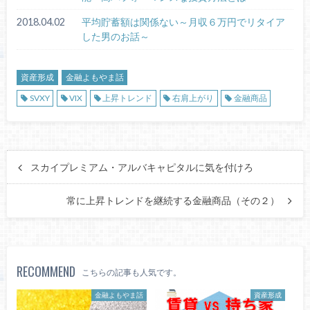
2018.04.02
平均貯蓄額は関係ない～月収６万円でリタイア
した男のお話～
資産形成
金融よもやま話
SVXY
VIX
上昇トレンド
右肩上がり
金融商品
スカイプレミアム・アルバキャピタルに気を付けろ
常に上昇トレンドを継続する金融商品（その２）
RECOMMEND
こちらの記事も人気です。
金融よもやま話
資産形成