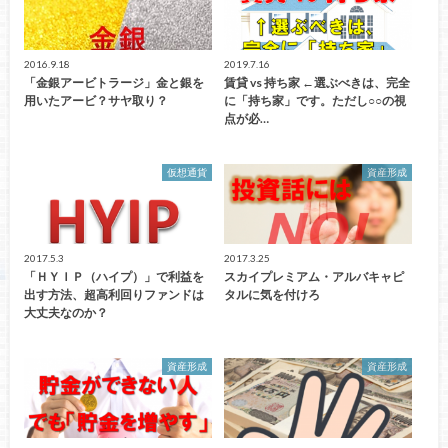
2016.9.18
2019.7.16
「金銀アービトラージ」金と銀を
賃貸 vs 持ち家 ←選ぶべきは、完全
用いたアービ？サヤ取り？
に「持ち家」です。ただし○○の視
点が必…
仮想通貨
資産形成
2017.5.3
2017.3.25
「ＨＹＩＰ（ハイプ）」で利益を
スカイプレミアム・アルバキャピ
出す方法、超高利回りファンドは
タルに気を付けろ
大丈夫なのか？
資産形成
資産形成