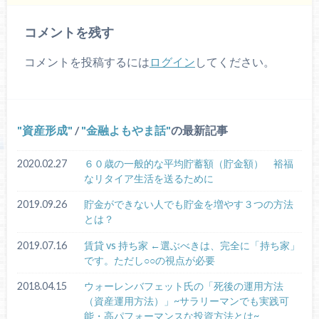
コメントを残す
コメントを投稿するには
ログイン
してください。
資産形成
/
金融よもやま話
の最新記事
2020.02.27
６０歳の一般的な平均貯蓄額（貯金額） 裕福
なリタイア生活を送るために
2019.09.26
貯金ができない人でも貯金を増やす３つの方法
とは？
2019.07.16
賃貸 vs 持ち家 ←選ぶべきは、完全に「持ち家」
です。ただし○○の視点が必要
2018.04.15
ウォーレンバフェット氏の「死後の運用方法
（資産運用方法）」~サラリーマンでも実践可
能・高パフォーマンスな投資方法とは~