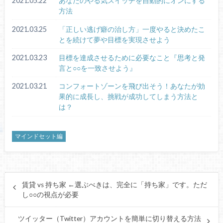
2021.05.22
あなたのやる気スイッチを自動的にオンにする
方法
2021.03.25
「正しい逃げ癖の治し方」一度やると決めたこ
とを続けて夢や目標を実現させよう
2021.03.23
目標を達成させるために必要なこと『思考と発
言と○○を一致させよう』
2021.03.21
コンフォートゾーンを飛び出そう！あなたが効
果的に成長し、挑戦が成功してしまう方法と
は？
マインドセット編
賃貸 vs 持ち家 ←選ぶべきは、完全に「持ち家」です。ただ
し○○の視点が必要
ツイッター（Twitter）アカウントを簡単に切り替える方法