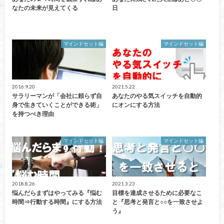
なたの未来が見えてくる
日
マインドセット編
マインドセット編
2016.9.20
2021.5.22
サラリーマンが「会社に頼らず自
あなたのやる気スイッチを自動的
身で生きていくことができる術」
にオンにする方法
を持つべき理由
マインドセット編
マインドセット編
2018.8.26
2021.3.23
悩んだらまずはやってみる『悩む
目標を達成させるために必要なこ
時間⇒行動する時間』にする方法
と『思考と発言と○○を一致させよ
う』