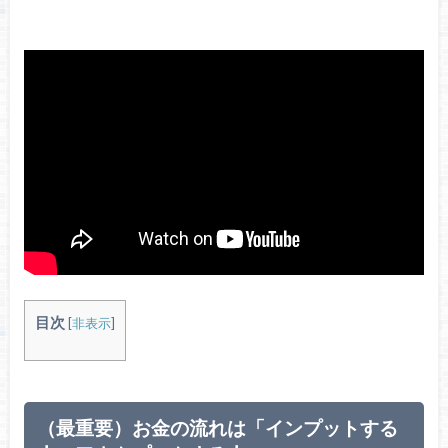
目次
[
非表示
]
（最重要）お金の流れは「インプットする